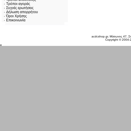
Τρόποι αγοράς
Συχνές ερωτήσεις
Δήλωση απορρήτου
Όροι Χρήσης
Επικοινωνία
Κυριακή 09 Αυγ, 2026
acdcshop.gr, Μύσωνος 47, Ση
Copyright © 2004-