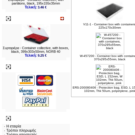
partitions, black, 195x155x35mm
Τελική:
3.46 €
Νεο
V11-1 - Container box with containers
225x170x30mm
Συρταριέρα - Container collective, with boxes,
black, 399x303x50mm, NORB 40
Τελική:
9.25 €
W-457200 - Container box with contain
370x295x55mm, black
Πληρωμες
ERS-200080406 - Protection bag, ESD, L 
102mm, Thk 50um, polyetylene, pin
Πληροφορίες
Η εταιρία
Τρόποι πληρωμής
Τρόποι αποστολής