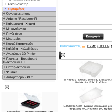
Σακουλάκια zip
Συρταριέρες
Όργανα μέτρησης
Arduino / Raspberry Pi
Καθαριστικά - Χημικά
Μηχανολογικά
Πηγές ήχου
Μπαταρίες
Κουτιά Κατασκευών
Κατασκευαστές
---
DYMO
LICEFA
:
|
|
|
Καλώδια - Καλωδιώσεις
Αναλώσιμα 3D Printer
Δείτε ακόμα
Πλακέτες - Breadboard
Ηλεκτρονικά ΚΙΤ
Οπτοηλεκτρονικά
Ψυκτικά
Αυτοματισμοί - PLC
W-455601 - Drawer, Series B, 138x130x
Usable dim 135x121x35mm
Δημοφιλή
PL.TOR400X450 - Διαφανή σακουλάκια με κ
ασφαλείας 400X450mm / 100 τεμάχι
Συρταριέρα - Container collective, with