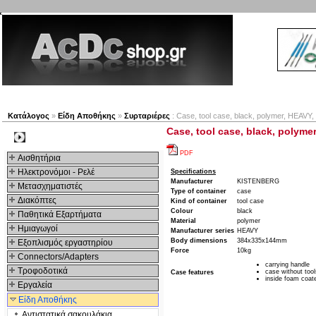
Νέα προϊόντα
Πλοηγός
Εταιρία
Λογαριασμός
Κατάλογος
»
Είδη Αποθήκης
»
Συρταριέρες
: Case, tool case, black, polymer, HEAV
Case, tool case, black, polym
Kατηγοριες
PDF
Αισθητήρια
Ηλεκτρονόμοι - Ρελέ
Specifications
Manufacturer
KISTENBERG
Μετασχηματιστές
Type of container
case
Διακόπτες
Kind of container
tool case
Colour
black
Παθητικά Εξαρτήματα
Material
polymer
Hμιαγωγοί
Manufacturer series
HEAVY
Body dimensions
384x335x144mm
Εξοπλισμός εργαστηρίου
Force
10kg
Connectors/Adapters
carrying handle
Τροφοδοτικά
case without tool
Case features
inside foam coat
Εργαλεία
Είδη Αποθήκης
Αντιστατικά σακουλάκια