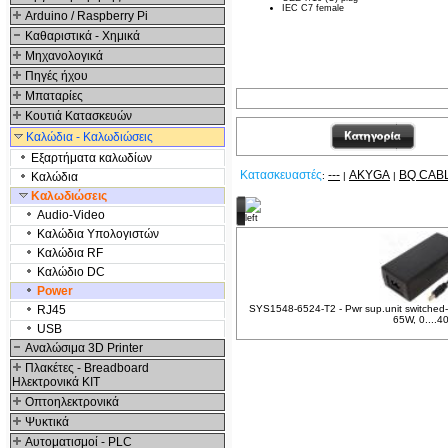
IEC C7 female
Arduino / Raspberry Pi
Καθαριστικά - Χημικά
Μηχανολογικά
Πηγές ήχου
Μπαταρίες
Κουτιά Κατασκευών
Καλώδια - Καλωδιώσεις
Εξαρτήματα καλωδίων
Κατασκευαστές
---
AKYGA
BQ CAB
Καλώδια
:
|
|
Καλωδιώσεις
Σχετικά Προϊόντα
Audio-Video
Καλώδια Υπολογιστών
Καλώδια RF
Καλώδιο DC
Power
RJ45
SYS1548-6524-T2 - Pwr sup.unit switched
65W, 0....4
USB
Αναλώσιμα 3D Printer
Πλακέτες - Breadboard
Ηλεκτρονικά ΚΙΤ
Οπτοηλεκτρονικά
Ψυκτικά
Αυτοματισμοί - PLC