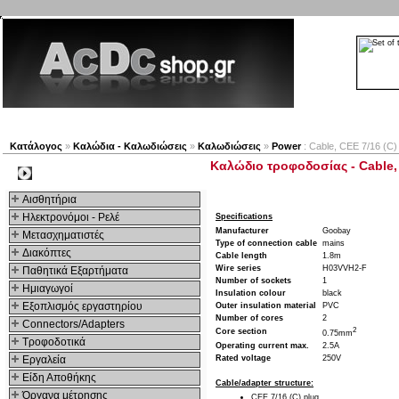
Νέα προϊόντα
Πλοηγός
Εταιρία
Λογαριασμός
Κατάλογος
»
Καλώδια - Καλωδιώσεις
»
Καλωδιώσεις
»
Power
: Cable, CEE 7/16 (C) 
Καλώδιο τροφοδοσίας - Cable, C
Kατηγοριες
Αισθητήρια
Ηλεκτρονόμοι - Ρελέ
Specifications
Manufacturer
Goobay
Μετασχηματιστές
Type of connection cable
mains
Διακόπτες
Cable length
1.8m
Wire series
H03VVH2-F
Παθητικά Εξαρτήματα
Number of sockets
1
Hμιαγωγοί
Insulation colour
black
Εξοπλισμός εργαστηρίου
Outer insulation material
PVC
Number of cores
2
Connectors/Adapters
2
Core section
0.75mm
Τροφοδοτικά
Operating current max.
2.5A
Εργαλεία
Rated voltage
250V
Είδη Αποθήκης
Cable/adapter structure:
Όργανα μέτρησης
CEE 7/16 (C) plug