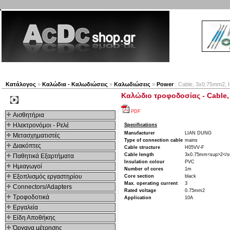
Νέα προϊόντα
Πλοηγός
Εταιρία
Λογαριασμός
Κατάλογος
»
Καλώδια - Καλωδιώσεις
»
Καλωδιώσεις
»
Power
: Cable, 3x0.75mm2, 
Καλώδιο τροφοδοσίας - Cable, 
Kατηγοριες
PDF
Αισθητήρια
Ηλεκτρονόμοι - Ρελέ
Specifications
Manufacturer
LIAN DUNG
Μετασχηματιστές
Type of connection cable
mains
Διακόπτες
Cable structure
H05VV-F
Cable length
3x0.75mm<sup>2</s
Παθητικά Εξαρτήματα
Insulation colour
PVC
Hμιαγωγοί
Number of cores
1m
Εξοπλισμός εργαστηρίου
Core section
black
Max. operating current
3
Connectors/Adapters
Rated voltage
0.75mm2
Τροφοδοτικά
Application
10A
Εργαλεία
Είδη Αποθήκης
Όργανα μέτρησης