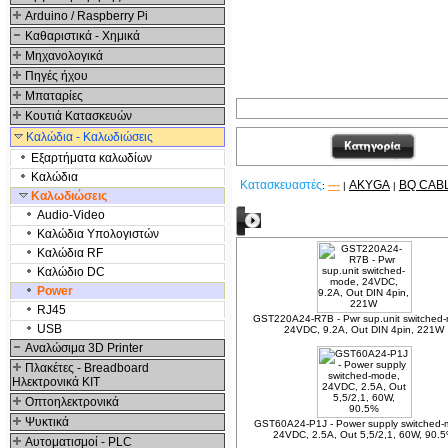
Arduino / Raspberry Pi
Καθαριστικά - Χημικά
Μηχανολογικά
Πηγές ήχου
Μπαταρίες
Κουτιά Κατασκευών
Καλώδια - Καλωδιώσεις
Εξαρτήματα καλωδίων
Καλώδια
Κατασκευαστές
---
AKYGA
BQ CAB
:
|
|
Καλωδιώσεις
Audio-Video
Σχετικά Προϊόντα
Καλώδια Υπολογιστών
Καλώδια RF
Καλώδιο DC
Power
RJ45
GST220A24-R7B - Pwr sup.unit switched
USB
24VDC, 9.2A, Out DIN 4pin, 221W
Αναλώσιμα 3D Printer
Πλακέτες - Breadboard
Ηλεκτρονικά ΚΙΤ
Οπτοηλεκτρονικά
Ψυκτικά
GST60A24-P1J - Power supply switched-
24VDC, 2.5A, Out 5,5/2,1, 60W, 90.
Αυτοματισμοί - PLC