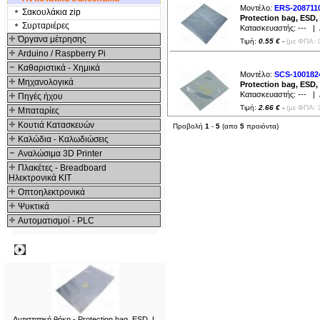
Μοντέλο:
ERS-208711
Σακουλάκια zip
Protection bag, ESD
Συρταριέρες
Κατασκευαστής:
---
| Δ
Όργανα μέτρησης
Τιμή:
0.55 €
-
(με ΦΠΑ: 
Arduino / Raspberry Pi
Καθαριστικά - Χημικά
Μοντέλο:
SCS-100182
Μηχανολογικά
Protection bag, ESD
Κατασκευαστής:
---
| Δ
Πηγές ήχου
Τιμή:
2.66 €
-
(με ΦΠΑ: 
Μπαταρίες
Κουτιά Κατασκευών
Προβολή
1
-
5
(απο
5
προιόντα)
Καλώδια - Καλωδιώσεις
Αναλώσιμα 3D Printer
Πλακέτες - Breadboard
Ηλεκτρονικά ΚΙΤ
Οπτοηλεκτρονικά
Ψυκτικά
Αυτοματισμοί - PLC
Δημοφιλή
Αντιστατική θήκη - Protection bag, ESD, L