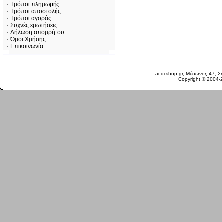
Τρόποι πληρωμής
Τρόποι αποστολής
Τρόποι αγοράς
Συχνές ερωτήσεις
Δήλωση απορρήτου
Όροι Χρήσης
Επικοινωνία
Κυριακή 09 Αυγ, 2026
acdcshop.gr, Μύσωνος 47, Ση
Copyright © 2004-