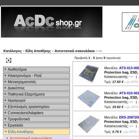
Νέα προϊόντα
Πλοηγός
Εταιρία
Λογαριασμός
Κατάλογος
»
Είδη Αποθήκης
»
Αντιστατικά σακουλάκια
»
---
Προβολή
1
-
5
(απο
5
προιόντα)
Kατηγοριες
Μοντέλο:
ATS-013-00
Αισθητήρια
Protection bag, ESD
Ηλεκτρονόμοι - Ρελέ
Κατασκευαστής:
---
| Δ
Μετασχηματιστές
Τιμή:
17.60 €
-
(με ΦΠΑ:
Διακόπτες
Μοντέλο:
ATS-010-00
Παθητικά Εξαρτήματα
Protection bag, ESD
Hμιαγωγοί
Κατασκευαστής:
---
| Δ
Εξοπλισμός εργαστηρίου
Τιμή:
19.82 €
-
(με ΦΠΑ:
Connectors/Adapters
Μοντέλο:
ERS-208720
Τροφοδοτικά
Protection bag, ESD
Εργαλεία
Κατασκευαστής:
---
| Δ
Είδη Αποθήκης
Τιμή:
0.76 €
-
(με ΦΠΑ: 
Αντιστατικά σακουλάκια