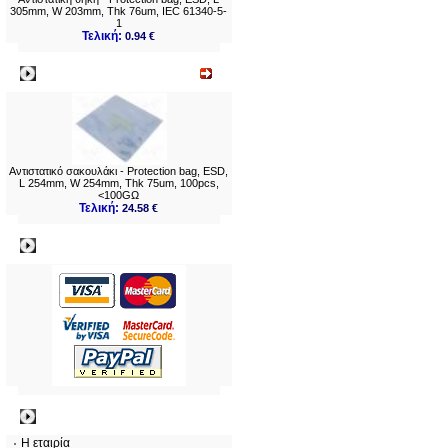
305mm, W 203mm, Thk 76um, IEC 61340-5-
1
Τελική:
0.94 €
Νεο
Αντιστατικό σακουλάκι - Protection bag, ESD,
L 254mm, W 254mm, Thk 75um, 100pcs,
<100GΩ
Τελική:
24.58 €
Πληρωμες
Πληροφορίες
Η εταιρία