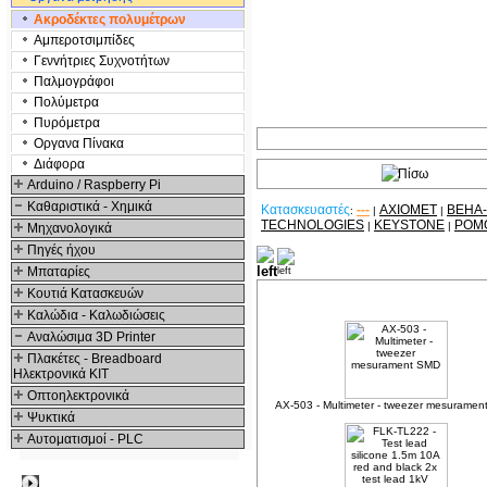
Ακροδέκτες πολυμέτρων
Αμπεροτσιμπίδες
Γενvήτριες Συχνοτήτων
Παλμογράφοι
Πολύμετρα
Πυρόμετρα
Οργανα Πίνακα
Διάφορα
Arduino / Raspberry Pi
Καθαριστικά - Χημικά
Κατασκευαστές
---
AXIOMET
BEHA
:
|
|
TECHNOLOGIES
KEYSTONE
POM
|
|
Μηχανολογικά
Πηγές ήχου
Δείτε ακόμα
Μπαταρίες
Κουτιά Κατασκευών
Καλώδια - Καλωδιώσεις
Αναλώσιμα 3D Printer
Πλακέτες - Breadboard
Ηλεκτρονικά ΚΙΤ
Οπτοηλεκτρονικά
AX-503 - Multimeter - tweezer mesurame
Ψυκτικά
Αυτοματισμοί - PLC
Δημοφιλή