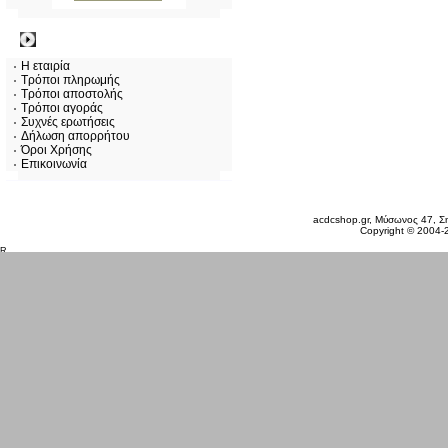
Πληροφορίες
Η εταιρία
Τρόποι πληρωμής
Τρόποι αποστολής
Τρόποι αγοράς
Συχνές ερωτήσεις
Δήλωση απορρήτου
Όροι Χρήσης
Επικοινωνία
Κυριακή 09 Αυγ, 2026
acdcshop.gr, Μύσωνος 47, Ση
Copyright © 2004-