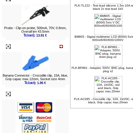
FLK-TL222 - Test lead silicone 1.5m 10A 
black 2x test lead 1kV
Probe - Clip-on probe, 500mA, 70V, 0.8mm,
Overall len 43.5mm
Τελική:
13.91 €
BM905 - Digital multimeter LCD (6000) 5x/
600m/6/60/600/1000V
Νεο
FLK-BP881 - Adapter, 500V, BNC plug, ba
plug x2
Banana Connector - Crocodile clip, 15A, blue,
Grip capac max.12mm, Socket size 4mm
Τελική:
1.95 €
Πληρωμες
FLK-AC285 - Crocodile clip, 10A, 1kVDC, 
black, Grip capac max.20mm