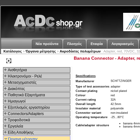
Νέα προϊόντα
Πλοηγός
Εταιρία
Λογαριασμός
Κατάλογος
»
Όργανα μέτρησης
»
Ακροδέκτες πολυμέτρων
: Adapter, red, 70VDC, 3
Banana Connector - Adapter, r
Kατηγοριες
Αισθητήρια
Ηλεκτρονόμοι - Ρελέ
Specifications
SCHΓTZINGER
Manufacturer
Μετασχηματιστές
Type of test accessories
adapter
Διακόπτες
Contact plating
nickel plated
Παθητικά Εξαρτήματα
Colour
red
Current rating
32A
Hμιαγωγοί
Overall length
42.5mm
Εξοπλισμός εργαστηρίου
Insulator material
polyamide
Connector variant
non-insulated
Connectors/Adapters
Operating temperature
-25...80°C
Τροφοδοτικά
banana 4mm
Cable/adapter structure
Εργαλεία
banana 4mm
Είδη Αποθήκης
Όργανα μέτρησης