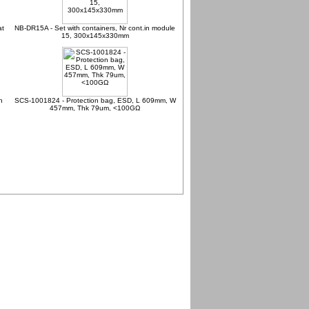
at
NB-DR15A - Set with containers, Nr cont.in module
15, 300x145x330mm
h
SCS-1001824 - Protection bag, ESD, L 609mm, W
457mm, Thk 79um, <100GΩ