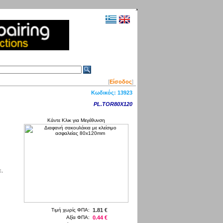
[
Είσοδος
]
Κωδικός:
13923
PL.TOR80X120
Κάντε Κλικ για Μεγέθυνση
c,
Τιμή χωρίς ΦΠΑ:
1.81 €
Αξία ΦΠΑ:
0.44 €