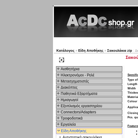
Νέα προϊόντα
Πλοηγός
Κατάλογος
»
Είδη Αποθήκης
»
Σακουλάκια zip
: Δ
Σακού
Kατηγοριες
Αισθητήρια
Ηλεκτρονόμοι - Ρελέ
Specifi
Type of
Μετασχηματιστές
Length
Διακόπτες
Width
Thickn
Παθητικά Εξαρτήματα
Materia
Hμιαγωγοί
Colour
Εξοπλισμός εργαστηρίου
Applica
Connectors/Adapters
Closin
Pcs. qu
Τροφοδοτικά
Εργαλεία
Feature
Είδη Αποθήκης
Αντιστατικά σακουλάκια