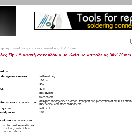
Αναζήτηση:
Εταιρία
Λογαριασμός
Καλάθι
Επικοινωνία
ιαφανή σακουλάκια με κλείσιμο ασφαλείας 80x120mm
λες Zip - Διαφανή σακουλάκια με κλείσιμο ασφαλείας 80x120mm
cations
 storage accessories
self-seal bag
120mm
80mm
ess
45΅m
l
polyetylene
transparent
designed for organised storage, transport and preperation of small electroni
tion of storage accessories
mechanical and other components
g system
self-seal
antity in set
100
s of storage accessories:
can be used several times
excellently protect from
moisture, dust etc.