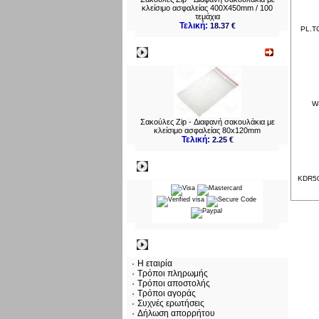
κλείσιμο ασφαλείας 400X450mm / 100
τεμάχια
Τελική:
18.37 €
PL.TO
Νεο
W-
Σακούλες Zip - Διαφανή σακουλάκια με
κλείσιμο ασφαλείας 80x120mm
Τελική:
2.25 €
Πληρωμες
KDR502
Πληροφορίες
Η εταιρία
Τρόποι πληρωμής
Τρόποι αποστολής
Τρόποι αγοράς
Συχνές ερωτήσεις
Δήλωση απορρήτου