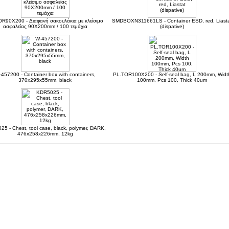
R90X200 - Διαφανή σακουλάκια με κλείσιμο
SMDBOXN311661LS - Container ESD, red, Liast
ασφαλείας 90X200mm / 100 τεμάχια
(dispative)
457200 - Container box with containers,
PL.TOR100X200 - Self-seal bag, L 200mm, Widt
370x295x55mm, black
100mm, Pcs 100, Thick 40um
5 - Chest, tool case, black, polymer, DARK,
476x258x226mm, 12kg