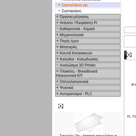
Σακουλάκια zip
Συρταριέρες
Όργανα μέτρησης
Arduino / Raspberry Pi
Καθαριστικά - Χημικά
Μηχανολογικά
Πηγές ήχου
Μπαταρίες
Κουτιά Κατασκευών
Δ
Καλώδια - Καλωδιώσεις
Αναλώσιμα 3D Printer
Πλακέτες - Breadboard
Ηλεκτρονικά ΚΙΤ
Οπτοηλεκτρονικά
W-4
Ψυκτικά
Αυτοματισμοί - PLC
Δημοφιλή
PL.TO
Σακούλες Zip - Διαφανή σακουλάκια με