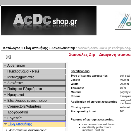
Νέα προϊόντα
Πλοηγός
Εταιρία
Λογαριασμός
Κατάλογος
»
Είδη Αποθήκης
»
Σακουλάκια zip
: Διαφανή σακουλάκια με κλείσιμο ασφ
Σακούλες Zip - Διαφανή σακου
Kατηγοριες
Αισθητήρια
Ηλεκτρονόμοι - Ρελέ
Specifications
Type of storage accessories
self-seal
Μετασχηματιστές
Length
400mm
Διακόπτες
Width
200mm
Thickness
45΅m
Παθητικά Εξαρτήματα
Material
polyetyl
Hμιαγωγοί
Colour
transpar
Εξοπλισμός εργαστηρίου
designed 
Application of storage accessories
mechanic
Connectors/Adapters
Closing system
self-seal
Pcs. quantity in set
100
Τροφοδοτικά
Εργαλεία
Features of storage accessories:
Είδη Αποθήκης
can be used several times
excellently protect from
Αντιστατικά σακουλάκια
moisture, dust etc.