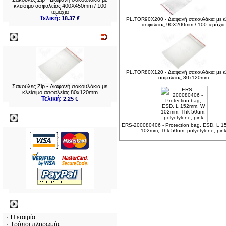
κλείσιμο ασφαλείας 400X450mm / 100
τεμάχια
Τελική:
18.37 €
PL.TOR90X200 - Διαφανή σακουλάκια με κλ
ασφαλείας 90X200mm / 100 τεμάχια
Νεο
PL.TOR80X120 - Διαφανή σακουλάκια με κλ
ασφαλείας 80x120mm
Σακούλες Zip - Διαφανή σακουλάκια με
κλείσιμο ασφαλείας 80x120mm
Τελική:
2.25 €
Πληρωμες
ERS-200080406 - Protection bag, ESD, L 
102mm, Thk 50um, polyetylene, pin
Πληροφορίες
Η εταιρία
Τρόποι πληρωμής