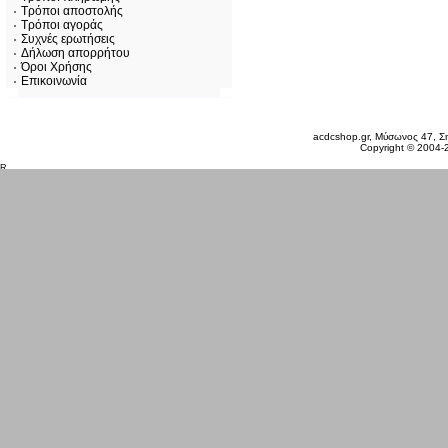
Τρόποι αποστολής
Τρόποι αγοράς
Συχνές ερωτήσεις
Δήλωση απορρήτου
Όροι Χρήσης
Επικοινωνία
Πέμπτη 06 Αυγ, 2026
acdcshop.gr, Μύσωνος 47, Ση
Copyright © 2004-