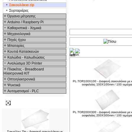
Σακουλάκια zip
Συρταριέρες
Όργανα μέτρησης
Arduino / Raspberry Pi
Καθαριστικά - Χημικά
Μηχανολογικά
Πηγές ήχου
Μπαταρίες
Κουτιά Κατασκευών
Δείτε ακόμα
Καλώδια - Καλωδιώσεις
Αναλώσιμα 3D Printer
Πλακέτες - Breadboard
Ηλεκτρονικά ΚΙΤ
Οπτοηλεκτρονικά
PL.TOR100X100 - Διαφανή σακουλάκια με κ
ασφαλείας 100X100mm / 100 τεμάχι
Ψυκτικά
Αυτοματισμοί - PLC
Δημοφιλή
PL.TOR200X300 - Διαφανή σακουλάκια με κ
ασφαλείας 200X300mm / 100 τεμάχι
Σακούλες Zip - Διαφανή σακουλάκια με