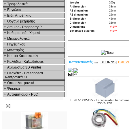
Weight
200g
Τροφοδοτικά
A dimension
38mm
Εργαλεία
A1 dimension
25mm
A2 dimension
25mm
Είδη Αποθήκης
B dimension
45mm
Όργανα μέτρησης
C dimension
32mm
Arduino / Raspberry Pi
Dimensions
VIEW
Schematic diagram
VIEW
Καθαριστικά - Χημικά
Μηχανολογικά
Πηγές ήχου
Μπαταρίες
Κουτιά Κατασκευών
Καλώδια - Καλωδιώσεις
Κατασκευαστές
---
BOURNS
BREV
:
|
|
Αναλώσιμα 3D Printer
Δείτε ακόμα
Πλακέτες - Breadboard
Ηλεκτρονικά ΚΙΤ
Οπτοηλεκτρονικά
Ψυκτικά
Αυτοματισμοί - PLC
TEZ0.5/D/12-12V - Encapsulated transforme
230/2x12V
Δημοφιλή