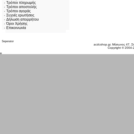
Τρόποι πληρωμής
Τρόποι αποστολής
Τρόποι αγοράς
Συχνές ερωτήσεις
Δήλωση απορρήτου
Όροι Χρήσης
Επικοινωνία
Σάββατο 08 Αυγ, 2026
acdcshop.gr, Μύσωνος 47, Ση
Copyright © 2004-