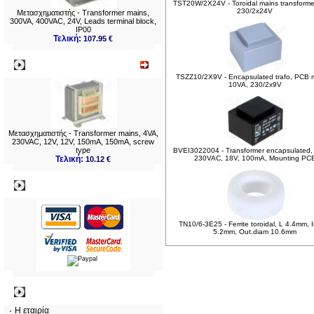
TST20W/2X24V - Toroidal mains transforme
230/2x24V
Μετασχηματιστής - Transformer mains,
300VA, 400VAC, 24V, Leads terminal block,
IP00
Τελική:
107.95 €
Νεο
TSZZ10/2X9V - Encapsulated trafo, PCB 
10VA, 230/2x9V
Μετασχηματιστής - Transformer mains, 4VA,
230VAC, 12V, 12V, 150mA, 150mA, screw
type
BVEI3022004 - Transformer encapsulated,
Τελική:
230VAC, 18V, 100mA, Mounting PC
10.12 €
Πληρωμες
TN10/6-3E25 - Ferrite toroidal, L 4.4mm, I
5.2mm, Out.diam 10.6mm
Πληροφορίες
Η εταιρία