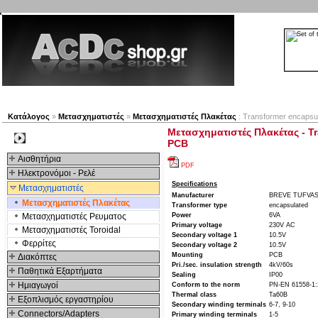
Νέα προϊόντα
Πλοηγός
Εταιρία
Λογαριασμός
Κατάλογος
»
Μετασχηματιστές
»
Μετασχηματιστές Πλακέτας
: Transformer encapsul
Μετασχηματιστές Πλακέτας - Tr
Kατηγοριες
PCB
Αισθητήρια
PDF
Ηλεκτρονόμοι - Ρελέ
Specifications
Μετασχηματιστές
Manufacturer
BREVE TUFVA
Μετασχηματιστές Πλακέτας
Transformer type
encapsulated
Μετασχηματιστές Ρευματος
Power
6VA
Primary voltage
230V AC
Μετασχηματιστές Toroidal
Secondary voltage 1
10.5V
Φερρίτες
Secondary voltage 2
10.5V
Mounting
PCB
Διακόπτες
Pri./sec. insulation strength
4kV/60s
Παθητικά Εξαρτήματα
Sealing
IP00
Hμιαγωγοί
Conform to the norm
PN-EN 61558-1:
Thermal class
Ta60B
Εξοπλισμός εργαστηρίου
Secondary winding terminals
6-7, 9-10
Connectors/Adapters
Primary winding terminals
1-5