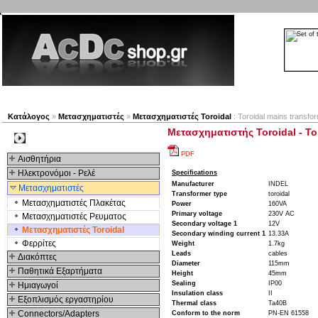
Νέα προϊόντα
Πλοηγός
Εταιρία
Λογαριασμός
Κατάλογος
»
Μετασχηματιστές
»
Μετασχηματιστές Toroidal
: Toroidal mains transfo
Μετασχηματιστής Toroidal - To
Kατηγοριες
PDF
Αισθητήρια
Ηλεκτρονόμοι - Ρελέ
Specifications
Manufacturer
INDEL
Μετασχηματιστές
Transformer type
toroidal
Μετασχηματιστές Πλακέτας
Power
160VA
Primary voltage
230V AC
Μετασχηματιστές Ρευματος
Secondary voltage 1
12V
Μετασχηματιστές Toroidal
Secondary winding current 1
13.33A
Φερρίτες
Weight
1.7kg
Leads
cables
Διακόπτες
Diameter
115mm
Παθητικά Εξαρτήματα
Height
45mm
Sealing
IP00
Hμιαγωγοί
Insulation class
II
Εξοπλισμός εργαστηρίου
Thermal class
Ta40B
Connectors/Adapters
Conform to the norm
PN-EN 61558