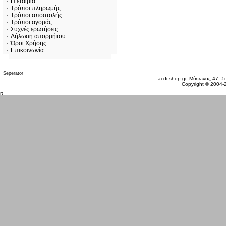
Η εταιρία
Τρόποι πληρωμής
Τρόποι αποστολής
Τρόποι αγοράς
Συχνές ερωτήσεις
Δήλωση απορρήτου
Όροι Χρήσης
Επικοινωνία
Σάββατο 08 Αυγ, 2026
acdcshop.gr, Μύσωνος 47, Ση
Copyright © 2004-