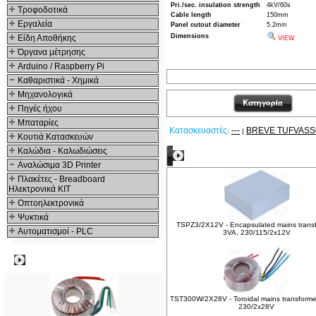
Pri./sec. insulation strength
4kV/60s
Τροφοδοτικά
Cable length
150mm
Εργαλεία
Panel cutout diameter
5.2mm
Dimensions
Είδη Αποθήκης
VIEW
Όργανα μέτρησης
Arduino / Raspberry Pi
Καθαριστικά - Χημικά
Μηχανολογικά
Πηγές ήχου
Μπαταρίες
Κατασκευαστές
---
BREVE TUFVAS
:
|
Κουτιά Κατασκευών
Καλώδια - Καλωδιώσεις
Δείτε ακόμα
Αναλώσιμα 3D Printer
Πλακέτες - Breadboard
Ηλεκτρονικά ΚΙΤ
Οπτοηλεκτρονικά
Ψυκτικά
TSPZ3/2X12V - Encapsulated mains transf
Αυτοματισμοί - PLC
3VA, 230/115/2x12V
Δημοφιλή
TST300W/2X28V - Toroidal mains transforme
230/2x28V