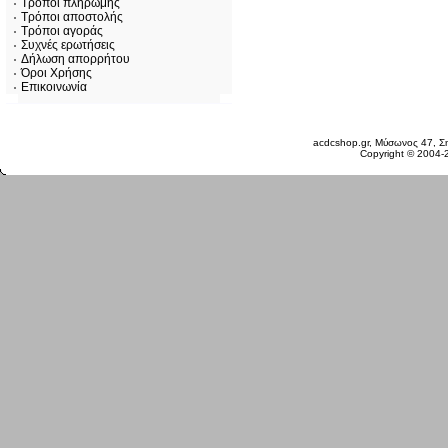
Τρόποι πληρωμής
Τρόποι αποστολής
Τρόποι αγοράς
Συχνές ερωτήσεις
Δήλωση απορρήτου
Όροι Χρήσης
Επικοινωνία
Δευτέρα 10 Αυγ, 2026
acdcshop.gr, Μύσωνος 47, Ση
Copyright © 2004-