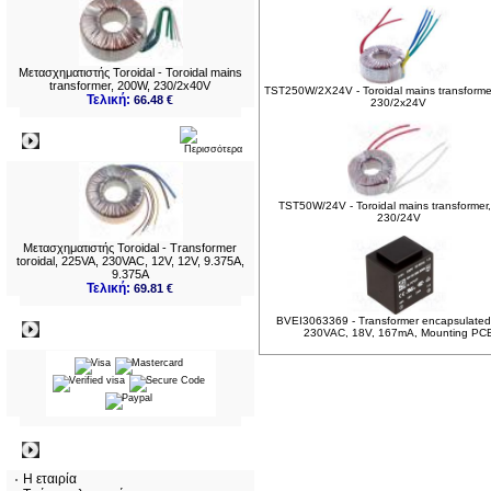
Μετασχηματιστής Toroidal - Toroidal mains
transformer, 200W, 230/2x40V
TST250W/2X24V - Toroidal mains transforme
Τελική:
66.48 €
230/2x24V
Νεο
TST50W/24V - Toroidal mains transformer
230/24V
Μετασχηματιστής Toroidal - Transformer
toroidal, 225VA, 230VAC, 12V, 12V, 9.375A,
9.375A
Τελική:
69.81 €
BVEI3063369 - Transformer encapsulated
Πληρωμες
230VAC, 18V, 167mA, Mounting PC
Πληροφορίες
Η εταιρία