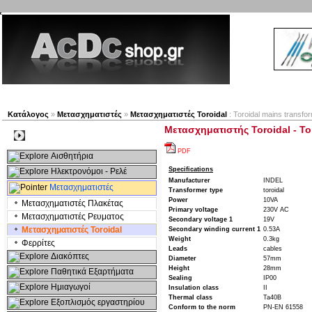
Νέα προϊόντα
Πλοηγός
Εταιρία
Λογαριασμός
Κατάλογος
»
Μετασχηματιστές
»
Μετασχηματιστές Toroidal
: Toroidal mains transfo
Μετασχηματιστής Toroidal - To
Kατηγοριες
PDF
Αισθητήρια
Specifications
Ηλεκτρονόμοι - Ρελέ
Manufacturer
INDEL
Μετασχηματιστές
Transformer type
toroidal
Power
10VA
Μετασχηματιστές Πλακέτας
Primary voltage
230V AC
Μετασχηματιστές Ρευματος
Secondary voltage 1
19V
Μετασχηματιστές Toroidal
Secondary winding current 1
0.53A
Weight
0.3kg
Φερρίτες
Leads
cables
Διακόπτες
Diameter
57mm
Height
28mm
Παθητικά Εξαρτήματα
Sealing
IP00
Hμιαγωγοί
Insulation class
II
Thermal class
Ta40B
Εξοπλισμός εργαστηρίου
Conform to the norm
PN-EN 61558