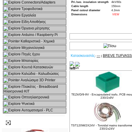
Connectors/Adapters
Pri./sec. insulation strength
4kV/60s
Cable length
150mm
Τροφοδοτικά
Panel cutout diameter
4.2mm
Dimensions
VIEW
Εργαλεία
Είδη Αποθήκης
Όργανα μέτρησης
Arduino / Raspberry Pi
Καθαριστικά - Χημικά
Μηχανολογικά
Πηγές ήχου
Κατασκευαστές
---
BREVE TUFVAS
:
|
Μπαταρίες
Δείτε ακόμα
Κουτιά Κατασκευών
Καλώδια - Καλωδιώσεις
Αναλώσιμα 3D Printer
Πλακέτες - Breadboard
Ηλεκτρονικά ΚΙΤ
TEZ4/D/9-9V - Encapsulated trafo, PCB mou
Οπτοηλεκτρονικά
230/2x9V
Ψυκτικά
Αυτοματισμοί - PLC
Δημοφιλή
TST120W/2X24V - Toroidal mains transforme
230/2x24V