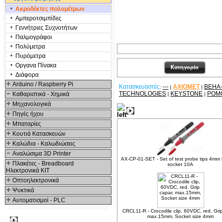
Ακροδέκτες πολυμέτρων
Αμπεροτσιμπίδες
Γενvήτριες Συχνοτήτων
Παλμογράφοι
Πολύμετρα
Πυρόμετρα
Οργανα Πίνακα
Διάφορα
Arduino / Raspberry Pi
Κατασκευαστές
---
AXIOMET
BEHA
:
|
|
TECHNOLOGIES
KEYSTONE
POM
Καθαριστικά - Χημικά
|
|
Μηχανολογικά
Σχετικά Προϊόντα
Πηγές ήχου
Μπαταρίες
Κουτιά Κατασκευών
Καλώδια - Καλωδιώσεις
Αναλώσιμα 3D Printer
AX-CP-01-SET - Set of test probe tips 4m
Πλακέτες - Breadboard
socket 10A
Ηλεκτρονικά ΚΙΤ
Οπτοηλεκτρονικά
Ψυκτικά
Αυτοματισμοί - PLC
CRCL11-R - Crocodile clip, 60VDC, red, Gri
max.15mm, Socket size 4mm
Δημοφιλή