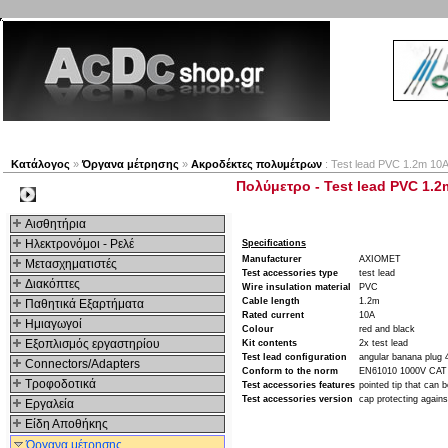
Νέα προϊόντα
Πλοηγός
Εταιρία
Λογαριασμός
Κατάλογος
»
Όργανα μέτρησης
»
Ακροδέκτες πολυμέτρων
: Test lead PVC 1.2m 10A 
Πολύμετρο - Test lead PVC 1.2m
Kατηγοριες
Αισθητήρια
Ηλεκτρονόμοι - Ρελέ
Specifications
Manufacturer
AXIOMET
Μετασχηματιστές
Test accessories type
test lead
Διακόπτες
Wire insulation material
PVC
Cable length
1.2m
Παθητικά Εξαρτήματα
Rated current
10A
Hμιαγωγοί
Colour
red and black
Εξοπλισμός εργαστηρίου
Kit contents
2x test lead
Test lead configuration
angular banana plug 
Connectors/Adapters
Conform to the norm
EN61010 1000V CAT 
Τροφοδοτικά
Test accessories features
pointed tip that can
Test accessories version
cap protecting against
Εργαλεία
Είδη Αποθήκης
Όργανα μέτρησης