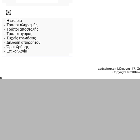
Πληροφορίες
Η εταιρία
Τρόποι πληρωμής
Τρόποι αποστολής
Τρόποι αγοράς
Συχνές ερωτήσεις
Δήλωση απορρήτου
Όροι Χρήσης
Επικοινωνία
Σάββατο 08 Αυγ, 2026
acdcshop.gr, Μύσωνος 47, Ση
Copyright © 2004-