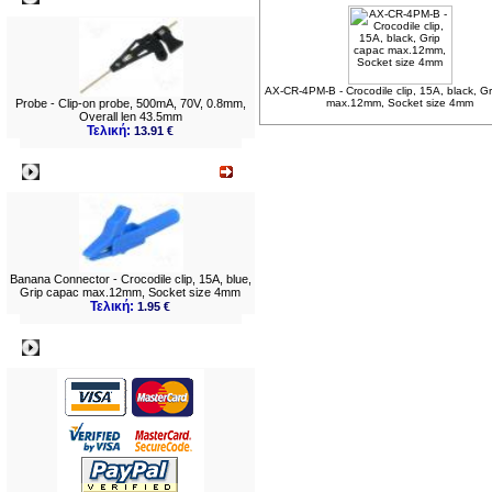
AX-CR-4PM-B - Crocodile clip, 15A, black, G
Probe - Clip-on probe, 500mA, 70V, 0.8mm,
max.12mm, Socket size 4mm
Overall len 43.5mm
Τελική:
13.91 €
Νεο
Banana Connector - Crocodile clip, 15A, blue,
Grip capac max.12mm, Socket size 4mm
Τελική:
1.95 €
Πληρωμες