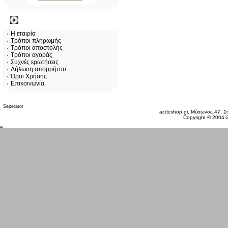
Πληροφορίες
Η εταιρία
Τρόποι πληρωμής
Τρόποι αποστολής
Τρόποι αγοράς
Συχνές ερωτήσεις
Δήλωση απορρήτου
Όροι Χρήσης
Επικοινωνία
Δευτέρα 10 Αυγ, 2026
acdcshop.gr, Μύσωνος 47, Ση
Copyright © 2004-