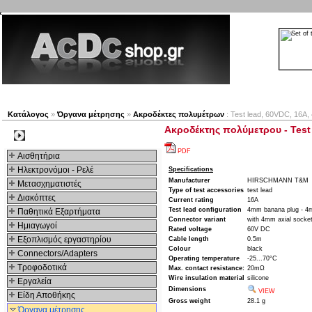
Νέα προϊόντα
Πλοηγός
Εταιρία
Λογαριασμός
Κατάλογος
»
Όργανα μέτρησης
»
Ακροδέκτες πολυμέτρων
: Test lead, 60VDC, 16A
Ακροδέκτης πολύμετρου - Test
Kατηγοριες
PDF
Αισθητήρια
Ηλεκτρονόμοι - Ρελέ
Specifications
Manufacturer
HIRSCHMANN T&M
Μετασχηματιστές
Type of test accessories
test lead
Διακόπτες
Current rating
16A
Test lead configuration
4mm banana plug - 4
Παθητικά Εξαρτήματα
Connector variant
with 4mm axial socke
Hμιαγωγοί
Rated voltage
60V DC
Εξοπλισμός εργαστηρίου
Cable length
0.5m
Colour
black
Connectors/Adapters
Operating temperature
-25...70°C
Τροφοδοτικά
Max. contact resistance:
20mΩ
Wire insulation material
silicone
Εργαλεία
Dimensions
VIEW
Είδη Αποθήκης
Gross weight
28.1 g
Όργανα μέτρησης