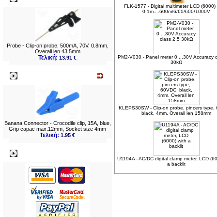
FLK-1577 - Digital multimeter LCD (6000)
0,1m....600m/6/60/600/1000V
Probe - Clip-on probe, 500mA, 70V, 0.8mm,
Overall len 43.5mm
Τελική:
PM2-V030 - Panel meter 0....30V Accuracy c
13.91 €
30kΩ
Νεο
KLEPS30SW - Clip-on probe, pincers type,
black, 4mm, Overall len 158mm
Banana Connector - Crocodile clip, 15A, blue,
Grip capac max.12mm, Socket size 4mm
Τελική:
1.95 €
Πληρωμες
U1194A - AC/DC digital clamp meter, LCD (60
a backlit