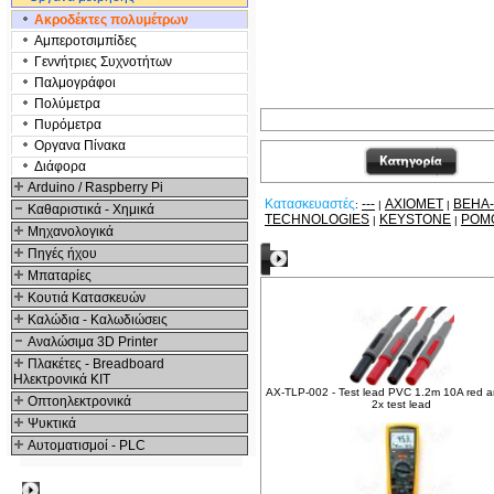
Ακροδέκτες πολυμέτρων
Αμπεροτσιμπίδες
Γενvήτριες Συχνοτήτων
Παλμογράφοι
Πολύμετρα
Πυρόμετρα
Οργανα Πίνακα
Διάφορα
Arduino / Raspberry Pi
Κατασκευαστές
---
AXIOMET
BEHA
:
|
|
Καθαριστικά - Χημικά
TECHNOLOGIES
KEYSTONE
POM
|
|
Μηχανολογικά
Πηγές ήχου
Δείτε ακόμα
Μπαταρίες
Κουτιά Κατασκευών
Καλώδια - Καλωδιώσεις
Αναλώσιμα 3D Printer
Πλακέτες - Breadboard
Ηλεκτρονικά ΚΙΤ
AX-TLP-002 - Test lead PVC 1.2m 10A red a
Οπτοηλεκτρονικά
2x test lead
Ψυκτικά
Αυτοματισμοί - PLC
Δημοφιλή