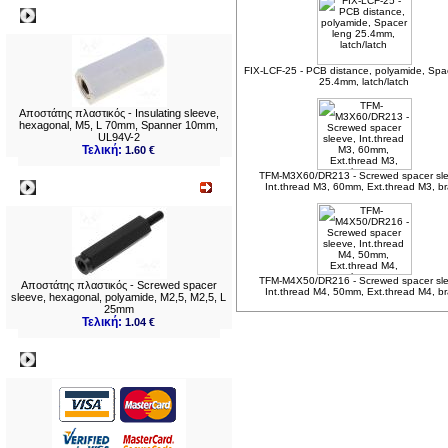
Δημοφιλή
FIX-LCF-25 - PCB distance, polyamide, Spa
25.4mm, latch/latch
Αποστάτης πλαστικός - Insulating sleeve,
hexagonal, M5, L 70mm, Spanner 10mm,
UL94V-2
Τελική:
1.60 €
TFM-M3X60/DR213 - Screwed spacer sle
Νεο
Int.thread M3, 60mm, Ext.thread M3, b
TFM-M4X50/DR216 - Screwed spacer sle
Αποστάτης πλαστικός - Screwed spacer
Int.thread M4, 50mm, Ext.thread M4, b
sleeve, hexagonal, polyamide, M2,5, M2,5, L
25mm
Τελική:
1.04 €
Πληρωμες