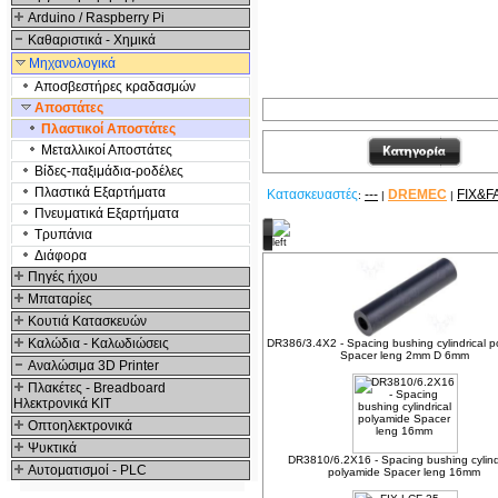
Arduino / Raspberry Pi
Καθαριστικά - Χημικά
Μηχανολογικά
Αποσβεστήρες κραδασμών
Αποστάτες
Πλαστικοί Αποστάτες
Μεταλλικοί Αποστάτες
Βίδες-παξιμάδια-ροδέλες
Πλαστικά Εξαρτήματα
Κατασκευαστές
---
DREMEC
FIX&F
:
|
|
Πνευματικά Εξαρτήματα
Δείτε ακόμα
Τρυπάνια
Διάφορα
Πηγές ήχου
Μπαταρίες
Κουτιά Κατασκευών
Καλώδια - Καλωδιώσεις
DR386/3.4X2 - Spacing bushing cylindrical 
Spacer leng 2mm D 6mm
Αναλώσιμα 3D Printer
Πλακέτες - Breadboard
Ηλεκτρονικά ΚΙΤ
Οπτοηλεκτρονικά
Ψυκτικά
DR3810/6.2X16 - Spacing bushing cylind
Αυτοματισμοί - PLC
polyamide Spacer leng 16mm