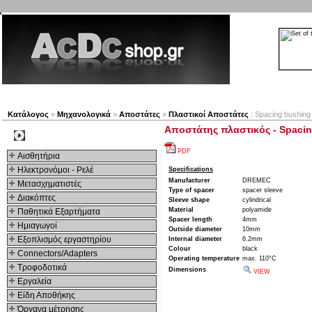
Νέα προϊόντα
Πλοηγός
Εταιρία
Λογαριασμός
Κατάλογος
»
Μηχανολογικά
»
Αποστάτες
»
Πλαστικοί Αποστάτες
: Spacing bushing
Αποστάτης πλαστικός - Spacin
Kατηγοριες
PDF
Αισθητήρια
Ηλεκτρονόμοι - Ρελέ
Specifications
Manufacturer
DREMEC
Μετασχηματιστές
Type of spacer
spacer sleeve
Διακόπτες
Sleeve shape
cylindrical
Material
polyamide
Παθητικά Εξαρτήματα
Spacer length
4mm
Hμιαγωγοί
Outside diameter
10mm
Εξοπλισμός εργαστηρίου
Internal diameter
6.2mm
Colour
black
Connectors/Adapters
Operating temperature
max. 110°C
Τροφοδοτικά
Dimensions
VIEW
Εργαλεία
Είδη Αποθήκης
Όργανα μέτρησης