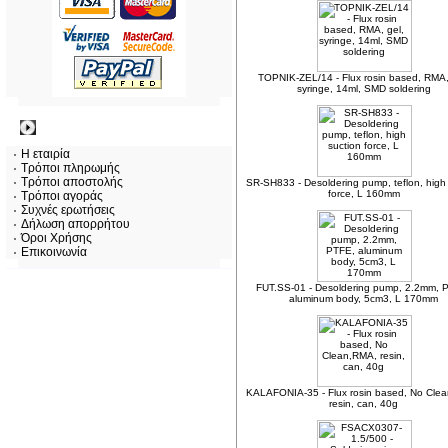
TOPNIK-ZEL/14 - Flux rosin based, RMA,
syringe, 14ml, SMD soldering
Πληροφορίες
Η εταιρία
Τρόποι πληρωμής
Τρόποι αποστολής
SR-SH833 - Desoldering pump, teflon, high
force, L 160mm
Τρόποι αγοράς
Συχνές ερωτήσεις
Δήλωση απορρήτου
Όροι Χρήσης
Επικοινωνία
FUT.SS-01 - Desoldering pump, 2.2mm, 
aluminum body, 5cm3, L 170mm
KALAFONIA-35 - Flux rosin based, No Cle
resin, can, 40g