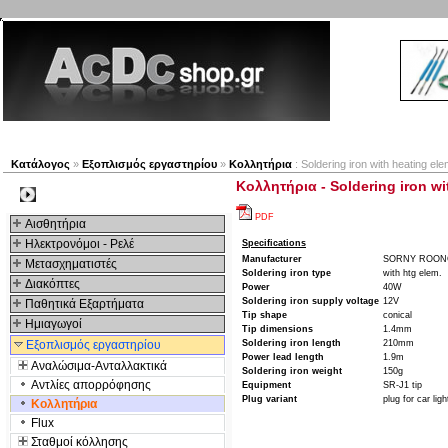
Νέα προϊόντα
Πλοηγός
Εταιρία
Λογαριασμός
Κατάλογος
»
Εξοπλισμός εργαστηρίου
»
Κολλητήρια
: Soldering iron with heating e
Κολλητήρια - Soldering iron w
Kατηγοριες
PDF
Αισθητήρια
Ηλεκτρονόμοι - Ρελέ
Specifications
Manufacturer
SORNY ROON
Μετασχηματιστές
Soldering iron type
with htg elem.
Διακόπτες
Power
40W
Soldering iron supply voltage
12V
Παθητικά Εξαρτήματα
Tip shape
conical
Hμιαγωγοί
Tip dimensions
1.4mm
Εξοπλισμός εργαστηρίου
Soldering iron length
210mm
Power lead length
1.9m
Αναλώσιμα-Ανταλλακτικά
Soldering iron weight
150g
Αντλίες απορρόφησης
Equipment
SR-J1 tip
Plug variant
plug for car lig
Κολλητήρια
Flux
Σταθμοί κόλλησης