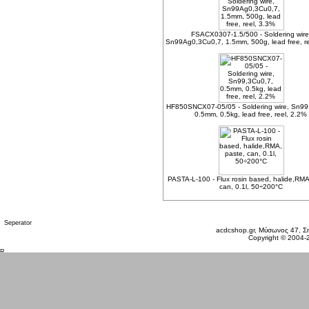
FSACX0307-1.5/500 - Soldering wire
Sn99Ag0,3Cu0,7, 1.5mm, 500g, lead free, r
HF850SNCX07-05/05 - Soldering wire, Sn99
0.5mm, 0.5kg, lead free, reel, 2.2%
PASTA-L-100 - Flux rosin based, halide,RMA
can, 0.1l, 50÷200°C
Πέμπτη 06 Αυγ, 2026
acdcshop.gr, Μύσωνος 47, Ση
Copyright © 2004-