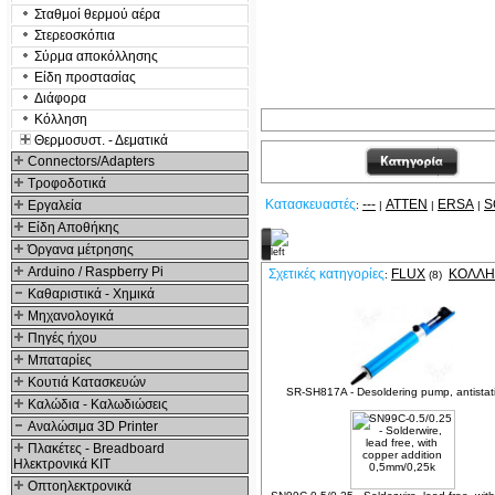
Σταθμοί θερμού αέρα
Στερεοσκόπια
Σύρμα αποκόλλησης
Είδη προστασίας
Διάφορα
Κόλληση
Θερμοσυστ. - Δεματικά
Connectors/Adapters
Τροφοδοτικά
Κατασκευαστές
---
ATTEN
ERSA
S
Εργαλεία
:
|
|
|
Είδη Αποθήκης
Σχετικά Προϊόντα
Όργανα μέτρησης
Arduino / Raspberry Pi
Σχετικές κατηγορίες
FLUX
ΚΌΛΛΗ
:
(8)
Καθαριστικά - Χημικά
Μηχανολογικά
Πηγές ήχου
Μπαταρίες
Κουτιά Κατασκευών
SR-SH817A - Desoldering pump, antistati
Καλώδια - Καλωδιώσεις
Αναλώσιμα 3D Printer
Πλακέτες - Breadboard
Ηλεκτρονικά ΚΙΤ
Οπτοηλεκτρονικά