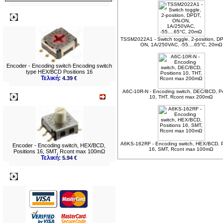
Δημοφιλή
TSSM2022A1 - Switch toggle, 2-position, D
ON, 1A/250VAC, -55....65°C, 20mΩ
Encoder - Encoding switch Encoding switch
type HEX/BCD Positions 16
Τελική:
4.39 €
A6C-10R-N - Encoding switch, DEC/BCD, Po
Νεο
10, THT, Rcont max 200mΩ
A6KS-162RF - Encoding switch, HEX/BCD, P
Encoder - Encoding switch, HEX/BCD,
16, SMT, Rcont max 100mΩ
Positions 16, SMT, Rcont max 100mΩ
Τελική:
5.94 €
Πληρωμες