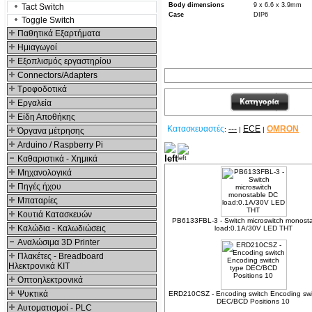
Body dimensions
9 x 6.6 x 3.9mm
Tact Switch
Case
DIP6
Toggle Switch
Παθητικά Εξαρτήματα
Hμιαγωγοί
Εξοπλισμός εργαστηρίου
Connectors/Adapters
Τροφοδοτικά
Εργαλεία
Είδη Αποθήκης
Κατασκευαστές
---
ECE
OMRON
:
|
|
Όργανα μέτρησης
Arduino / Raspberry Pi
Δείτε ακόμα
Καθαριστικά - Χημικά
Μηχανολογικά
Πηγές ήχου
Μπαταρίες
Κουτιά Κατασκευών
PB6133FBL-3 - Switch microswitch monost
Καλώδια - Καλωδιώσεις
load:0.1A/30V LED THT
Αναλώσιμα 3D Printer
Πλακέτες - Breadboard
Ηλεκτρονικά ΚΙΤ
Οπτοηλεκτρονικά
Ψυκτικά
ERD210CSZ - Encoding switch Encoding swi
DEC/BCD Positions 10
Αυτοματισμοί - PLC