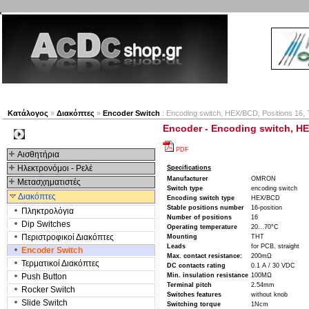
Νέα προϊόντα
Πλοηγός
Εταιρία
Λογαριασμός
Κατάλογος
»
Διακόπτες
»
Encoder Switch
: Encoding switch, HEX/BCD, Positions 16
Encoder - Encoding switch, H
Kατηγοριες
PDF
Αισθητήρια
Ηλεκτρονόμοι - Ρελέ
Specifications
Manufacturer
OMRON
Μετασχηματιστές
Switch type
encoding switch
Διακόπτες
Encoding switch type
HEX/BCD
Stable positions number
16-position
Πληκτρολόγια
Number of positions
16
Dip Switches
Operating temperature
20...70°C
Περιστροφικοί Διακόπτες
Mounting
THT
Leads
for PCB, straight
Encoder Switch
Max. contact resistance:
200mΩ
Τερματικοί Διακόπτες
DC contacts rating
0.1 A / 30 VDC
Push Button
Min. insulation resistance
100MΩ
Terminal pitch
2.54mm
Rocker Switch
Switches features
without knob
Slide Switch
Switching torque
1Ncm