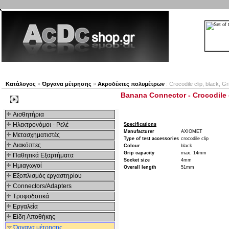
Νέα προϊόντα
Πλοηγός
Εταιρία
Λογαριασμός
Κατάλογος
»
Όργανα μέτρησης
»
Ακροδέκτες πολυμέτρων
: Crocodile clip, black,
Banana Connector - Crocodile 
Kατηγοριες
Αισθητήρια
Ηλεκτρονόμοι - Ρελέ
Specifications
Manufacturer
AXIOMET
Μετασχηματιστές
Type of test accessories
crocodile clip
Διακόπτες
Colour
black
Grip capacity
max. 14mm
Παθητικά Εξαρτήματα
Socket size
4mm
Hμιαγωγοί
Overall length
51mm
Εξοπλισμός εργαστηρίου
Connectors/Adapters
Τροφοδοτικά
Εργαλεία
Είδη Αποθήκης
Όργανα μέτρησης