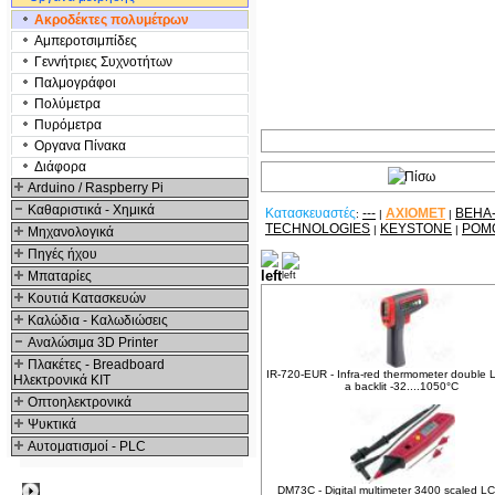
Ακροδέκτες πολυμέτρων
Αμπεροτσιμπίδες
Γενvήτριες Συχνοτήτων
Παλμογράφοι
Πολύμετρα
Πυρόμετρα
Οργανα Πίνακα
Διάφορα
Arduino / Raspberry Pi
Καθαριστικά - Χημικά
Κατασκευαστές
---
AXIOMET
BEHA
:
|
|
TECHNOLOGIES
KEYSTONE
POM
|
|
Μηχανολογικά
Πηγές ήχου
Δείτε ακόμα
Μπαταρίες
Κουτιά Κατασκευών
Καλώδια - Καλωδιώσεις
Αναλώσιμα 3D Printer
Πλακέτες - Breadboard
IR-720-EUR - Infra-red thermometer double 
Ηλεκτρονικά ΚΙΤ
a backlit -32....1050°C
Οπτοηλεκτρονικά
Ψυκτικά
Αυτοματισμοί - PLC
Δημοφιλή
DM73C - Digital multimeter 3400 scaled LC