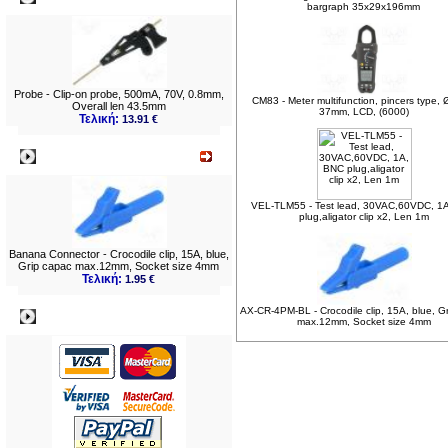
bargraph 35x29x196mm
Probe - Clip-on probe, 500mA, 70V, 0.8mm,
CM83 - Meter multifunction, pincers type, 
Overall len 43.5mm
37mm, LCD, (6000)
Τελική:
13.91 €
Νεο
VEL-TLM55 - Test lead, 30VAC,60VDC, 1
plug,aligator clip x2, Len 1m
Banana Connector - Crocodile clip, 15A, blue,
Grip capac max.12mm, Socket size 4mm
Τελική:
1.95 €
AX-CR-4PM-BL - Crocodile clip, 15A, blue, G
Πληρωμες
max.12mm, Socket size 4mm