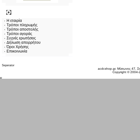
Πληροφορίες
Η εταιρία
Τρόποι πληρωμής
Τρόποι αποστολής
Τρόποι αγοράς
Συχνές ερωτήσεις
Δήλωση απορρήτου
Όροι Χρήσης
Επικοινωνία
Κυριακή 09 Αυγ, 2026
acdcshop.gr, Μύσωνος 47, Ση
Copyright © 2004-