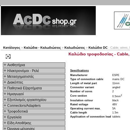
Νέα προϊόντα
Πλοηγός
Εταιρία
Λογαριασμός
Κατάλογος
»
Καλώδια - Καλωδιώσεις
»
Καλωδιώσεις
»
Καλώδιο DC
: Cable, wires,
Καλώδιο τροφοδοσίας - Cable, w
Kατηγοριες
Αισθητήρια
Ηλεκτρονόμοι - Ρελέ
Specifications
Manufacturer
ESPE
Μετασχηματιστές
Type of connection cable
mains DC
Διακόπτες
Length of metal part
11mm
Connector variant
angled
Παθητικά Εξαρτήματα
Number of cores
2
Hμιαγωγοί
2
Core section
0.5mm
Εξοπλισμός εργαστηρίου
Insulation colour
black
Rated voltage
48V
Connectors/Adapters
Operating current max.
5A
Τροφοδοτικά
Cable length
1.5m
Εργαλεία
Application of connection lead
tablets
Είδη Αποθήκης
Όργανα μέτρησης