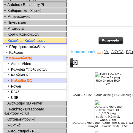
Arduino / Raspberry Pi
Καθαριστικά - Χημικά
Μηχανολογικά
Πηγές ήχου
Μπαταρίες
Κουτιά Κατασκευών
Καλώδια - Καλωδιώσεις
Εξαρτήματα καλωδίων
Κατασκευαστές
---
3M
AKYGA
BQ 
Καλώδια
:
|
|
|
Καλωδιώσεις
Δείτε ακόμα
Audio-Video
Καλώδια Υπολογιστών
Καλώδια RF
Καλώδιο DC
Power
RJ45
CABLE-521/2 - Cable 3x plug RCA-3x plug
USB
Αναλώσιμα 3D Printer
Πλακέτες - Breadboard
Ηλεκτρονικά ΚΙΤ
Οπτοηλεκτρονικά
DC.CAB.0700.0150 - Cable, wires, DC 1,3/3
Ψυκτικά
straight, 0.5mm2, white, 1.5m
Αυτοματισμοί - PLC