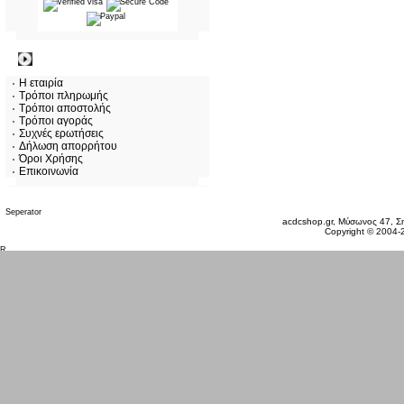
Πληροφορίες
Η εταιρία
Τρόποι πληρωμής
Τρόποι αποστολής
Τρόποι αγοράς
Συχνές ερωτήσεις
Δήλωση απορρήτου
Όροι Χρήσης
Επικοινωνία
Σάββατο 08 Αυγ, 2026
acdcshop.gr, Μύσωνος 47, Ση
Copyright © 2004-