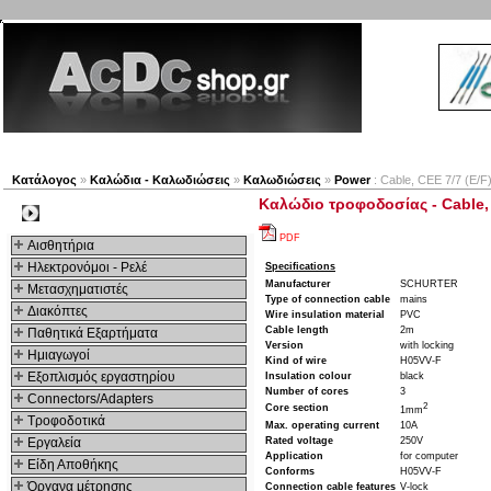
Νέα προϊόντα
Πλοηγός
Εταιρία
Λογαριασμός
Κατάλογος
»
Καλώδια - Καλωδιώσεις
»
Καλωδιώσεις
»
Power
: Cable, CEE 7/7 (E/F)
Καλώδιο τροφοδοσίας - Cable, C
Kατηγοριες
PDF
Αισθητήρια
Ηλεκτρονόμοι - Ρελέ
Specifications
Manufacturer
SCHURTER
Μετασχηματιστές
Type of connection cable
mains
Διακόπτες
Wire insulation material
PVC
Cable length
2m
Παθητικά Εξαρτήματα
Version
with locking
Hμιαγωγοί
Kind of wire
H05VV-F
Εξοπλισμός εργαστηρίου
Insulation colour
black
Number of cores
3
Connectors/Adapters
2
Core section
1mm
Τροφοδοτικά
Max. operating current
10A
Εργαλεία
Rated voltage
250V
Application
for computer
Είδη Αποθήκης
Conforms
H05VV-F
Όργανα μέτρησης
Connection cable features
V-lock