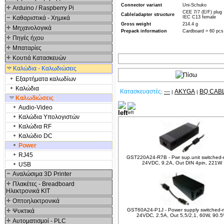
Connector variant
Uni-Schuko
Arduino / Raspberry Pi
CEE 7/7 (E/F) plug
Cable/adapter structure
Καθαριστικά - Χημικά
IEC C13 female
Gross weight
214.4 g
Μηχανολογικά
Prepack information
Cardboard = 60 pcs
Πηγές ήχου
Μπαταρίες
Κουτιά Κατασκευών
Καλώδια - Καλωδιώσεις
Εξαρτήματα καλωδίων
Καλώδια
Κατασκευαστές
---
AKYGA
BQ CAB
:
|
|
Καλωδιώσεις
Audio-Video
Σχετικά Προϊόντα
Καλώδια Υπολογιστών
Καλώδια RF
Καλώδιο DC
Power
RJ45
GST220A24-R7B - Pwr sup.unit switched
24VDC, 9.2A, Out DIN 4pin, 221W
USB
Αναλώσιμα 3D Printer
Πλακέτες - Breadboard
Ηλεκτρονικά ΚΙΤ
Οπτοηλεκτρονικά
GST60A24-P1J - Power supply switched-
Ψυκτικά
24VDC, 2.5A, Out 5,5/2,1, 60W, 90.
Αυτοματισμοί - PLC