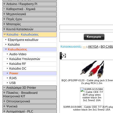
Arduino / Raspberry Pi
Καθαριστικά - Χημικά
Μηχανολογικά
Πηγές ήχου
Μπαταρίες
Κουτιά Κατασκευών
Καλώδια - Καλωδιώσεις
Εξαρτήματα καλωδίων
Καλώδια
Κατασκευαστές
---
AKYGA
BQ CAB
:
|
|
Καλωδιώσεις
Audio-Video
Δείτε ακόμα
Καλώδια Υπολογιστών
Καλώδια RF
Καλώδιο DC
Power
RJ45
BQC-JPS2RP-0120 - Cable plug jack 3.5mm
USB
2x plug RCA 1.2m
Αναλώσιμα 3D Printer
Πλακέτες - Breadboard
Ηλεκτρονικά ΚΙΤ
Οπτοηλεκτρονικά
Ψυκτικά
S3RR-3/15/3BK - Cable CEE 7/7 (E/F) plug
rubber black 3m 3x1 5mm2 16A
Αυτοματισμοί - PLC