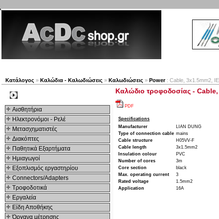
Νέα προϊόντα
Πλοηγός
Εταιρία
Λογαριασμός
Κατάλογος
»
Καλώδια - Καλωδιώσεις
»
Καλωδιώσεις
»
Power
: Cable, 3x1.5mm2, I
Καλώδιο τροφοδοσίας - Cable,
Kατηγοριες
PDF
Αισθητήρια
Ηλεκτρονόμοι - Ρελέ
Specifications
Manufacturer
LIAN DUNG
Μετασχηματιστές
Type of connection cable
mains
Διακόπτες
Cable structure
H05VV-F
Cable length
3x1.5mm2
Παθητικά Εξαρτήματα
Insulation colour
PVC
Hμιαγωγοί
Number of cores
3m
Εξοπλισμός εργαστηρίου
Core section
black
Max. operating current
3
Connectors/Adapters
Rated voltage
1.5mm2
Τροφοδοτικά
Application
16A
Εργαλεία
Είδη Αποθήκης
Όργανα μέτρησης