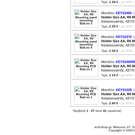
Τιμή:
1.34 €
-
(με ΦΠΑ: 
Μοντέλο:
KEYS2465
|
Holder Size AA, R6 M
Κατασκευαστής:
KEYS
Τιμή:
2.35 €
-
(με ΦΠΑ: 
Μοντέλο:
KEYS2476
|
Holder Size AA, R6 M
Κατασκευαστής:
KEYS
Τιμή:
2.34 €
-
(με ΦΠΑ: 
Μοντέλο:
KEYS2460R
Holder Size AA, R6 
Κατασκευαστής:
KEYS
Τιμή:
2.19 €
-
(με ΦΠΑ: 
Μοντέλο:
KEYS1028
|
Holder Size AA, R6 
Κατασκευαστής:
KEYS
Τιμή:
2.60 €
-
(με ΦΠΑ: 
Προβολή
1
-
27
(απο
41
προιόντα)
Δευτέρα 10 Αυγ, 2026
acdcshop.gr, Μύσωνος 47, Ση
Copyright © 2004-