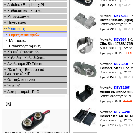
Κατασκευαστής:
KEYS
Arduino / Raspberry Pi
Τιμή:
1.27 €
-
(με ΦΠΑ: 
Καθαριστικά - Χημικά
Μοντέλο:
KEYS291
| 
Μηχανολογικά
Button/lamella (right
Πηγές ήχου
Κατασκευαστής:
KEYS
Μπαταρίες
Τιμή:
0.76 €
-
(με ΦΠΑ: 
Θήκες Μπαταριών
Μοντέλο:
KEYS54
| Κ
Μπαταρίες
Clip, Size 17335,174
Επαναφορτιζόμενες
Κατασκευαστής:
KEYS
Κουτιά Κατασκευών
1.11 €
Τιμή χωρίς ΦΠΑ
Καλώδια - Καλωδιώσεις
Αναλώσιμα 3D Printer
Μοντέλο:
KEYS968
| 
Contact, Size 6F22, 
Πλακέτες - Breadboard
Κατασκευαστής:
KEYS
Ηλεκτρονικά ΚΙΤ
Τιμή:
2.24 €
-
(με ΦΠΑ: 
Οπτοηλεκτρονικά
Ψυκτικά
Μοντέλο:
KEYS1295
|
Αυτοματισμοί - PLC
Holder Size 6F22 Mou
Κατασκευαστής:
KEYS
3.05 €
Τιμή χωρίς ΦΠΑ
Δημοφιλή
Μοντέλο:
KEYS2490
|
Holder Size AA, R6 M
Κατασκευαστής:
KEYS
Τιμή:
2.17 €
-
(με ΦΠΑ: 
Connector Μπαταρίας - 6F22 connector Type