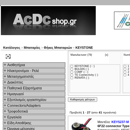
Νέα προϊόντα
Πλοηγός
Εταιρία
Λογαριασμός
Κα
Κατάλογος
»
Μπαταρίες
»
Θήκες Μπαταριών
»
KEYSTONE
Manufacturer (79)
[x]
Numbe
Kατηγοριες
Αισθητήρια
KEYSTONE (
42
)
1 
BULGIN (
3
)
2 
Ηλεκτρονόμοι - Ρελέ
COMF (
32
)
2 
TE Connectivity (
1
)
4 
Μετασχηματιστές
RENATA (
1
)
Διακόπτες
Παθητικά Εξαρτήματα
Hμιαγωγοί
Εξοπλισμός εργαστηρίου
Connectors/Adapters
Τροφοδοτικά
Προβολή
1
-
27
(απο
41
προιόντα)
Εργαλεία
Μοντέλο:
KEYS237-M
Είδη Αποθήκης
6F22 connector Type t
Όργανα μέτρησης