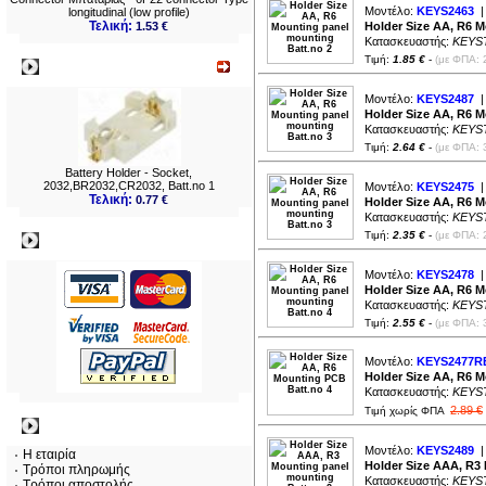
Μοντέλο:
KEYS2463
|
longitudinal (low profile)
Τελική:
1.53 €
Holder Size AA, R6 M
Κατασκευαστής:
KEYS
Τιμή:
1.85 €
-
(με ΦΠΑ: 
Νεο
Μοντέλο:
KEYS2487
|
Holder Size AA, R6 M
Κατασκευαστής:
KEYS
Τιμή:
2.64 €
-
(με ΦΠΑ: 
Battery Holder - Socket,
2032,BR2032,CR2032, Batt.no 1
Μοντέλο:
KEYS2475
|
Τελική:
0.77 €
Holder Size AA, R6 M
Κατασκευαστής:
KEYS
Τιμή:
2.35 €
-
(με ΦΠΑ: 
Πληρωμες
Μοντέλο:
KEYS2478
|
Holder Size AA, R6 M
Κατασκευαστής:
KEYS
Τιμή:
2.55 €
-
(με ΦΠΑ: 
Μοντέλο:
KEYS2477R
Holder Size AA, R6 
Κατασκευαστής:
KEYS
2.89 €
Τιμή χωρίς ΦΠΑ
Πληροφορίες
Μοντέλο:
KEYS2489
|
Η εταιρία
Holder Size AAA, R3
Τρόποι πληρωμής
Κατασκευαστής:
KEYS
Τρόποι αποστολής