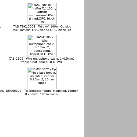
d,
TAS-TSK1060S - Wire AV, 100m, Outside
insul.material PVC, tinned,OFC, black, 15
,
TAS-C195 - Wire microphone cable, 1x0.5mm2,
transparent, tinned,OFC, PVC
re,
BM006022 - Tip bootlace ferrule, insulated, copper,
0.75mm2, 10mm, tinned