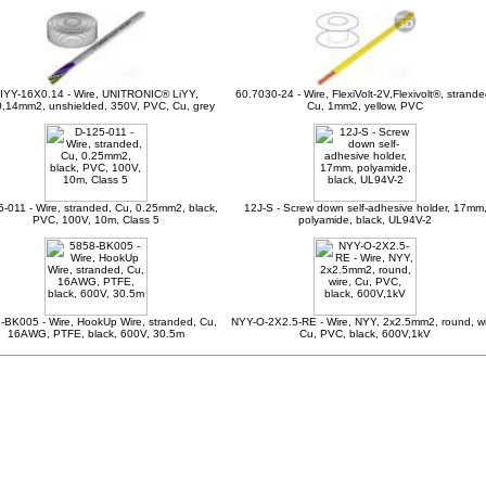
IYY-16X0.14 - Wire, UNITRONIC® LiYY,
60.7030-24 - Wire, FlexiVolt-2V,Flexivolt®, strande
,14mm2, unshielded, 350V, PVC, Cu, grey
Cu, 1mm2, yellow, PVC
-011 - Wire, stranded, Cu, 0.25mm2, black,
12J-S - Screw down self-adhesive holder, 17mm
PVC, 100V, 10m, Class 5
polyamide, black, UL94V-2
-BK005 - Wire, HookUp Wire, stranded, Cu,
NYY-O-2X2.5-RE - Wire, NYY, 2x2.5mm2, round, wi
16AWG, PTFE, black, 600V, 30.5m
Cu, PVC, black, 600V,1kV