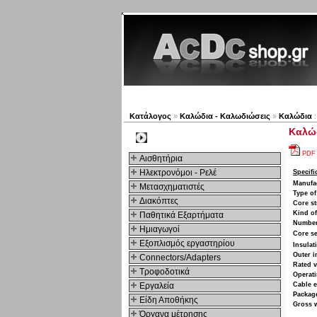
Νέα προϊόντα
Πλοηγός
Κατάλογος
»
Καλώδια - Καλωδιώσεις
»
Καλώδια
:
Καλώδ
Kατηγοριες
PDF
Αισθητήρια
Ηλεκτρονόμοι - Ρελέ
Specifi
Manufa
Μετασχηματιστές
Type of
Διακόπτες
Core st
Kind of
Παθητικά Εξαρτήματα
Number
Hμιαγωγοί
Core se
Εξοπλισμός εργαστηρίου
Insulat
Outer i
Connectors/Adapters
Rated v
Τροφοδοτικά
Operati
Εργαλεία
Cable e
Packag
Είδη Αποθήκης
Gross 
Όργανα μέτρησης