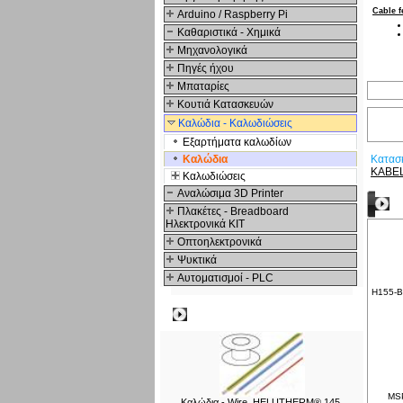
Cable f
Arduino / Raspberry Pi
Καθαριστικά - Χημικά
Μηχανολογικά
Πηγές ήχου
Μπαταρίες
Κουτιά Κατασκευών
Καλώδια - Καλωδιώσεις
Εξαρτήματα καλωδίων
Καλώδια
Κατασ
KABE
Καλωδιώσεις
Αναλώσιμα 3D Printer
Δ
Πλακέτες - Breadboard
Ηλεκτρονικά ΚΙΤ
Οπτοηλεκτρονικά
Ψυκτικά
Αυτοματισμοί - PLC
H155-B
Δημοφιλή
MSP
Καλώδια - Wire, HELUTHERM® 145,