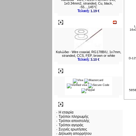
1x0.34mm2, stranded, Cu, black,
-55....145°C
Τελική:
1.19 €
Νεο
L
16x0
Καλώδια - Wire coaxial, RG178B/U, 1x7mm,
stranded, CCS, FEP, brown or white
D-125
Τελική:
3.10 €
Πληρωμες
5858
Πληροφορίες
Η εταιρία
Τρόποι πληρωμής
Τρόποι αποστολής
Τρόποι αγοράς
Συχνές ερωτήσεις
Δήλωση απορρήτου