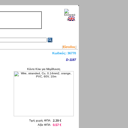
[
Είσοδος
]
Κωδικός:
36770
D-1187
Κάντε Κλικ για Μεγέθυνση
Τιμή χωρίς ΦΠΑ:
2.39 €
Αξία ΦΠΑ:
0.57 €