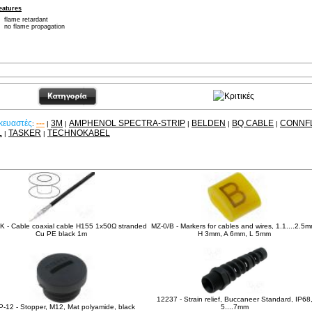
eatures
flame retardant
no flame propagation
κευαστές
---
3M
AMPHENOL SPECTRA-STRIP
BELDEN
BQ CABLE
CONNF
:
|
|
|
|
|
L
TASKER
TECHNOKABEL
|
|
είτε ακόμα
K - Cable coaxial cable H155 1x50Ω stranded
MZ-0/B - Markers for cables and wires, 1.1....2.5m
Cu PE black 1m
H 3mm, A 6mm, L 5mm
12237 - Strain relief, Buccaneer Standard, IP68
-12 - Stopper, M12, Mat polyamide, black
5....7mm