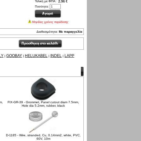
Τελική με ΦΠΑ:
2.96 €
Ποσότητα:
Μεγάλος χρόνος παράδοσης
Διαθεσιμότητα:
Με παραγγελία
LY
GOOBAY
HELUKABEL
INDEL
LAPP
|
|
|
|
m,
FIX-GR-39 - Grommet, Panel cutout diam 7.5mm,
Hole dia 5.2mm, rubber, black
,
D-1185 - Wire, stranded, Cu, 0.14mm2, white, PVC,
60V, 10m