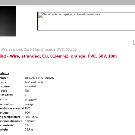
Αναζήτηση:
Εταιρία
Λογαριασμός
Καλάθι
Επικοινωνία
 Wire, stranded, Cu, 0.14mm2, orange, PVC, 60V, 10m
ια - Wire, stranded, Cu, 0.14mm2, orange, PVC, 60V, 10m
cations
cturer
DONAU ELEKTRONIK
 wire
test lead cable
ructure
stranded
 core
Cu
 of cores
1
2
ction
0.14mm
ion colour
orange
nsulation material
PVC
oltage
60V
ng temperature
-10...85°C
xternal diameter
1.05mm
e contents
10m
weight
22.8 g