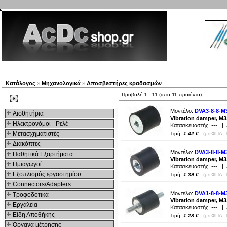
Νέα προϊόντα
Πλοηγός
Εταιρία
Λογαριασμός
Κατάλογος
»
Μηχανολογικά
»
Αποσβεστήρες κραδασμών
Προβολή
1
-
11
(απο
11
προιόντα)
Kατηγοριες
Μοντέλο:
DVA3-8-8-M
Αισθητήρια
Vibration damper, M
Ηλεκτρονόμοι - Ρελέ
Κατασκευαστής:
---
| Δ
Μετασχηματιστές
Τιμή:
1.42 €
-
(με ΦΠΑ: 
Διακόπτες
Μοντέλο:
DVA3-8-8-M
Παθητικά Εξαρτήματα
Vibration damper, M
Hμιαγωγοί
Κατασκευαστής:
---
| Δ
Εξοπλισμός εργαστηρίου
Τιμή:
1.39 €
-
(με ΦΠΑ: 
Connectors/Adapters
Μοντέλο:
DVA1-8-8-M
Τροφοδοτικά
Vibration damper, M
Εργαλεία
Κατασκευαστής:
---
| Δ
Είδη Αποθήκης
Τιμή:
1.28 €
-
(με ΦΠΑ: 
Όργανα μέτρησης