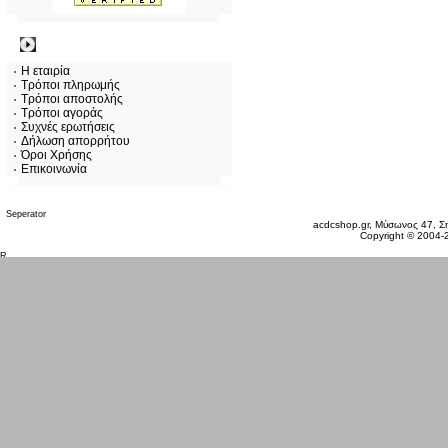
Πληροφορίες
Η εταιρία
Τρόποι πληρωμής
Τρόποι αποστολής
Τρόποι αγοράς
Συχνές ερωτήσεις
Δήλωση απορρήτου
Όροι Χρήσης
Επικοινωνία
Σάββατο 08 Αυγ, 2026
acdcshop.gr, Μύσωνος 47, Ση
Copyright © 2004-