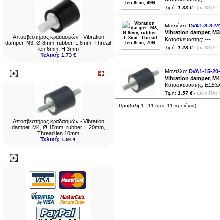
Τιμή:
1.33 €
-
(με ΦΠΑ: 
Μοντέλο:
DVA1-8-8-M
Vibration damper, M
Αποσβεστήρας κραδασμών - Vibration
Κατασκευαστής:
---
| Δ
damper, M3, Ø 8mm, rubber, L 8mm, Thread
Τιμή:
1.28 €
-
(με ΦΠΑ: 
len 6mm, H 3mm
Τελική:
1.73 €
Μοντέλο:
DVA1-15-20
Νεο
Vibration damper, M
Κατασκευαστής:
ELES
Τιμή:
1.57 €
-
(με ΦΠΑ: 
Προβολή
1
-
11
(απο
11
προιόντα)
Αποσβεστήρας κραδασμών - Vibration
damper, M4, Ø 15mm, rubber, L 20mm,
Thread len 10mm
Τελική:
1.94 €
Πληρωμες