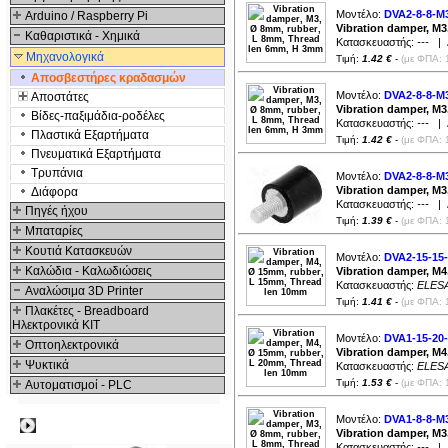
Μοντέλο:
DVA2-8-8-M
Arduino / Raspberry Pi
Vibration damper, M
Καθαριστικά - Χημικά
Κατασκευαστής:
---
| Δ
Μηχανολογικά
Τιμή:
1.42 €
-
(με ΦΠΑ: 
Αποσβεστήρες κραδασμών
Μοντέλο:
DVA2-8-8-M
Αποστάτες
Vibration damper, M
Βίδες-παξιμάδια-ροδέλες
Κατασκευαστής:
---
| Δ
Πλαστικά Εξαρτήματα
Τιμή:
1.42 €
-
(με ΦΠΑ: 
Πνευματικά Εξαρτήματα
Τρυπάνια
Μοντέλο:
DVA2-8-8-M
Vibration damper, M
Διάφορα
Κατασκευαστής:
---
| Δ
Πηγές ήχου
Τιμή:
1.39 €
-
(με ΦΠΑ: 
Μπαταρίες
Κουτιά Κατασκευών
Μοντέλο:
DVA2-15-15
Καλώδια - Καλωδιώσεις
Vibration damper, M
Κατασκευαστής:
ELES
Αναλώσιμα 3D Printer
Τιμή:
1.41 €
-
(με ΦΠΑ: 
Πλακέτες - Breadboard
Ηλεκτρονικά ΚΙΤ
Μοντέλο:
DVA1-15-20
Οπτοηλεκτρονικά
Vibration damper, M
Ψυκτικά
Κατασκευαστής:
ELES
Τιμή:
1.53 €
-
(με ΦΠΑ: 
Αυτοματισμοί - PLC
Μοντέλο:
DVA1-8-8-M
Δημοφιλή
Vibration damper, M
Κατασκευαστής:
---
| Δ