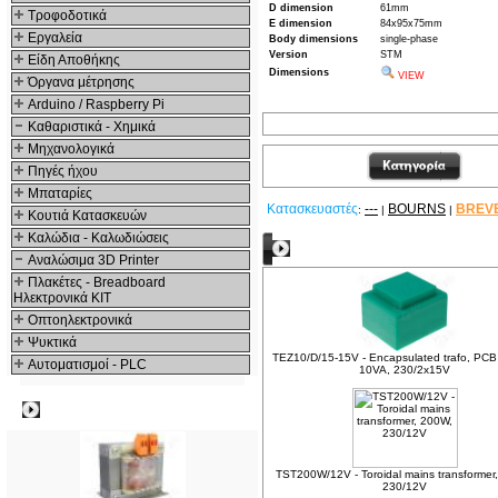
D dimension
61mm
Τροφοδοτικά
E dimension
84x95x75mm
Εργαλεία
Body dimensions
single-phase
Version
STM
Είδη Αποθήκης
Dimensions
VIEW
Όργανα μέτρησης
Arduino / Raspberry Pi
Καθαριστικά - Χημικά
Μηχανολογικά
Πηγές ήχου
Μπαταρίες
Κατασκευαστές
---
BOURNS
BREV
:
|
|
Κουτιά Κατασκευών
Καλώδια - Καλωδιώσεις
Δείτε ακόμα
Αναλώσιμα 3D Printer
Πλακέτες - Breadboard
Ηλεκτρονικά ΚΙΤ
Οπτοηλεκτρονικά
Ψυκτικά
TEZ10/D/15-15V - Encapsulated trafo, PCB
Αυτοματισμοί - PLC
10VA, 230/2x15V
Δημοφιλή
TST200W/12V - Toroidal mains transformer
230/12V