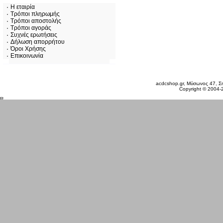
Η εταιρία
Τρόποι πληρωμής
Τρόποι αποστολής
Τρόποι αγοράς
Συχνές ερωτήσεις
Δήλωση απορρήτου
Όροι Χρήσης
Επικοινωνία
Πέμπτη 06 Αυγ, 2026
acdcshop.gr, Μύσωνος 47, Ση
Copyright © 2004-