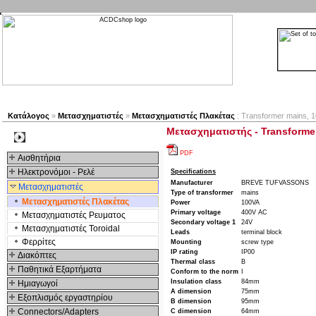
Νέα προϊόντα
Πλοηγός
Εταιρία
Λογαριασμός
Κατάλογος
»
Μετασχηματιστές
»
Μετασχηματιστές Πλακέτας
: Transformer mains, 1
Μετασχηματιστής - Transformer
Kατηγοριες
PDF
Αισθητήρια
Ηλεκτρονόμοι - Ρελέ
Specifications
Manufacturer
BREVE TUFVASSONS
Μετασχηματιστές
Type of transformer
mains
Μετασχηματιστές Πλακέτας
Power
100VA
Primary voltage
400V AC
Μετασχηματιστές Ρευματος
Secondary voltage 1
24V
Μετασχηματιστές Toroidal
Leads
terminal block
Φερρίτες
Mounting
screw type
IP rating
IP00
Διακόπτες
Thermal class
B
Παθητικά Εξαρτήματα
Conform to the norm
I
Insulation class
84mm
Hμιαγωγοί
A dimension
75mm
Εξοπλισμός εργαστηρίου
B dimension
95mm
Connectors/Adapters
C dimension
64mm