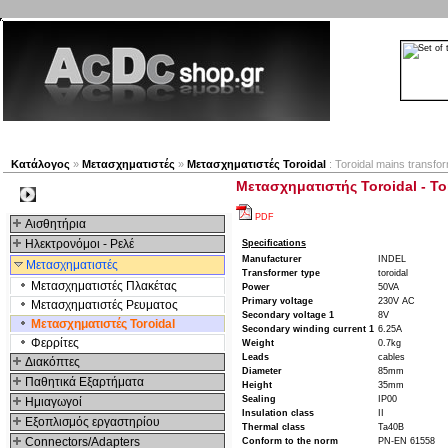
Νέα προϊόντα
Πλοηγός
Εταιρία
Λογαριασμός
Κατάλογος
»
Μετασχηματιστές
»
Μετασχηματιστές Toroidal
: Toroidal mains transfo
Μετασχηματιστής Toroidal - Tor
Kατηγοριες
PDF
Αισθητήρια
Ηλεκτρονόμοι - Ρελέ
Specifications
Manufacturer
INDEL
Μετασχηματιστές
Transformer type
toroidal
Μετασχηματιστές Πλακέτας
Power
50VA
Primary voltage
230V AC
Μετασχηματιστές Ρευματος
Secondary voltage 1
8V
Μετασχηματιστές Toroidal
Secondary winding current 1
6.25A
Φερρίτες
Weight
0.7kg
Leads
cables
Διακόπτες
Diameter
85mm
Παθητικά Εξαρτήματα
Height
35mm
Sealing
IP00
Hμιαγωγοί
Insulation class
II
Εξοπλισμός εργαστηρίου
Thermal class
Ta40B
Connectors/Adapters
Conform to the norm
PN-EN 61558