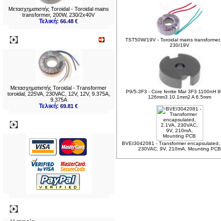
Μετασχηματιστής Toroidal - Toroidal mains
transformer, 200W, 230/2x40V
Τελική:
66.48 €
Νεο
TST50W/19V - Toroidal mains transformer
230/19V
Μετασχηματιστής Toroidal - Transformer
P9/5-3F3 - Core ferrite Mat 3F3 1100nH
toroidal, 225VA, 230VAC, 12V, 12V, 9.375A,
126mm3 10.1mm2 A 6.5mm
9.375A
Τελική:
69.81 €
Πληρωμες
BVEI3042081 - Transformer encapsulated,
230VAC, 9V, 210mA, Mounting PCB
Πληροφορίες