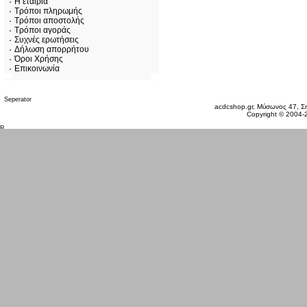
Η εταιρία
Τρόποι πληρωμής
Τρόποι αποστολής
Τρόποι αγοράς
Συχνές ερωτήσεις
Δήλωση απορρήτου
Όροι Χρήσης
Επικοινωνία
Σάββατο 08 Αυγ, 2026
acdcshop.gr, Μύσωνος 47, Ση
Copyright © 2004-