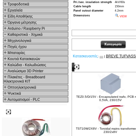
Pri./sec. insulation strength
4kV/60s
Τροφοδοτικά
Cable length
150mm
Εργαλεία
Panel cutout diameter
4.2mm
Dimensions
Είδη Αποθήκης
VIEW
Όργανα μέτρησης
Arduino / Raspberry Pi
Καθαριστικά - Χημικά
Μηχανολογικά
Πηγές ήχου
Μπαταρίες
Κατασκευαστές
---
BREVE TUFVAS
:
|
Κουτιά Κατασκευών
Καλώδια - Καλωδιώσεις
Δείτε ακόμα
Αναλώσιμα 3D Printer
Πλακέτες - Breadboard
Ηλεκτρονικά ΚΙΤ
Οπτοηλεκτρονικά
Ψυκτικά
TEZ0.5/D/15V - Encapsulated trafo, PCB 
Αυτοματισμοί - PLC
0,5VA, 230/15V
Δημοφιλή
TST10W/2X8V - Toroidal mains transformer
230/2x8V