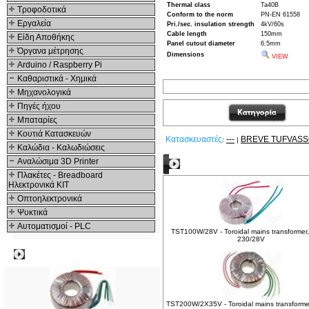
Thermal class
Ta40B
Τροφοδοτικά
Conform to the norm
PN-EN 61558
Εργαλεία
Pri./sec. insulation strength
4kV/60s
Cable length
150mm
Είδη Αποθήκης
Panel cutout diameter
6.5mm
Όργανα μέτρησης
Dimensions
VIEW
Arduino / Raspberry Pi
Καθαριστικά - Χημικά
Μηχανολογικά
Πηγές ήχου
Μπαταρίες
Κουτιά Κατασκευών
Κατασκευαστές
---
BREVE TUFVAS
:
|
Καλώδια - Καλωδιώσεις
Αναλώσιμα 3D Printer
Δείτε ακόμα
Πλακέτες - Breadboard
Ηλεκτρονικά ΚΙΤ
Οπτοηλεκτρονικά
Ψυκτικά
Αυτοματισμοί - PLC
TST100W/28V - Toroidal mains transformer
230/28V
Δημοφιλή
TST200W/2X35V - Toroidal mains transforme