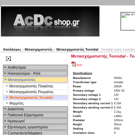
Νέα προϊόντα
Πλοηγός
Εταιρία
Λογαριασμός
Κατάλογος
»
Μετασχηματιστές
»
Μετασχηματιστές Toroidal
: Toroidal mains transf
Μετασχηματιστής Toroidal - To
Kατηγοριες
PDF
Αισθητήρια
Ηλεκτρονόμοι - Ρελέ
Specifications
Manufacturer
INDEL
Μετασχηματιστές
Transformer type
toroidal
Μετασχηματιστές Πλακέτας
Power
200VA
Primary voltage
230V AC
Μετασχηματιστές Ρευματος
Secondary voltage 1
12V
Μετασχηματιστές Toroidal
Secondary voltage 2
12V
Φερρίτες
Secondary winding current 1
8.33A
Secondary winding current 2
8.33A
Διακόπτες
Weight
2.1kg
Παθητικά Εξαρτήματα
Leads
cables
Diameter
120mm
Hμιαγωγοί
Height
50mm
Εξοπλισμός εργαστηρίου
Sealing
IP00
Connectors/Adapters
Insulation class
II