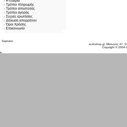
Η εταιρία
Τρόποι πληρωμής
Τρόποι αποστολής
Τρόποι αγοράς
Συχνές ερωτήσεις
Δήλωση απορρήτου
Όροι Χρήσης
Επικοινωνία
Κυριακή 09 Αυγ, 2026
acdcshop.gr, Μύσωνος 47, Ση
Copyright © 2004-