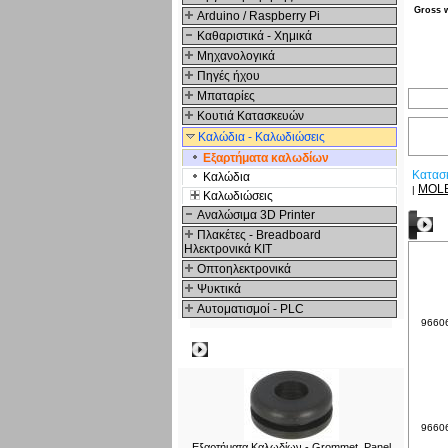
Gross 
Arduino / Raspberry Pi
Καθαριστικά - Χημικά
Μηχανολογικά
Πηγές ήχου
Μπαταρίες
Κουτιά Κατασκευών
Καλώδια - Καλωδιώσεις
Εξαρτήματα καλωδίων
Κατασ
Καλώδια
MOL
|
Καλωδιώσεις
Αναλώσιμα 3D Printer
Σ
Πλακέτες - Breadboard
Ηλεκτρονικά ΚΙΤ
Οπτοηλεκτρονικά
Ψυκτικά
Αυτοματισμοί - PLC
966066
Δημοφιλή
966067
Εξαρτήματα Καλωδίων - Grommet, Panel