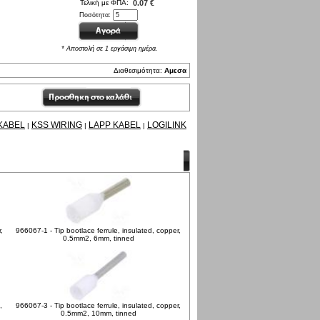
Τελική με ΦΠΑ:
0.07 €
Ποσότητα:
* Αποστολή σε 1 εργάσιμη ημέρα.
Διαθεσιμότητα:
Αμεσα
KABEL
KSS WIRING
LAPP KABEL
LOGILINK
|
|
|
,
966067-1 - Tip bootlace ferrule, insulated, copper,
0.5mm2, 6mm, tinned
,
966067-3 - Tip bootlace ferrule, insulated, copper,
0.5mm2, 10mm, tinned