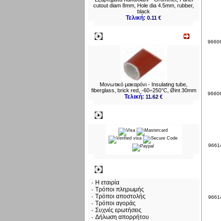
cutout diam 8mm, Hole dia 4.5mm, rubber,
black
Τελική:
0.11 €
Νεο
966067
Μονωτικό μακαρόνι - Insulating tube,
fiberglass, brick red, -60÷250°C, Øint 30mm
966067
Τελική:
11.62 €
Πληρωμες
96614
Πληροφορίες
Η εταιρία
Τρόποι πληρωμής
Τρόποι αποστολής
96614
Τρόποι αγοράς
Συχνές ερωτήσεις
Δήλωση απορρήτου