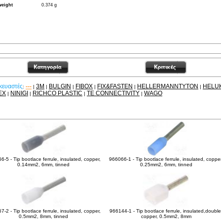
weight
0.374 g
κευαστές
---
3M
BULGIN
FIBOX
FIX&FASTEN
HELLERMANNTYTON
HELU
:
|
|
|
|
|
|
EX
NINIGI
RICHCO PLASTIC
TE CONNECTIVITY
WAGO
|
|
|
|
χετικά Προϊόντα
-5 - Tip bootlace ferrule, insulated, copper,
966066-1 - Tip bootlace ferrule, insulated, copper
0.14mm2, 6mm, tinned
0.25mm2, 6mm, tinned
-2 - Tip bootlace ferrule, insulated, copper,
966144-1 - Tip bootlace ferrule, insulated,double
0.5mm2, 8mm, tinned
copper, 0.5mm2, 8mm