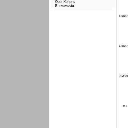
Όροι Χρήσης
Επικοινωνία
1-96606
2-96606
BM0060
TUL-