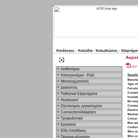
Νέα προϊόντα
Πλοηγός
Κατάλογος
»
Καλώδια - Καλωδιώσεις
»
Εξαρτήμα
Ακροδ
Kατηγοριες
PDF
Αισθητήρια
Ηλεκτρονόμοι - Ρελέ
Specifi
Manufa
Μετασχηματιστές
Type of
Διακόπτες
Ferrule
Contact
Παθητικά Εξαρτήματα
Insulat
Hμιαγωγοί
Bit len
Εξοπλισμός εργαστηρίου
Contact
Electri
Connectors/Adapters
Mechan
Τροφοδοτικά
Colour
Max am
Εργαλεία
Confor
Είδη Αποθήκης
Wire si
Όργανα μέτρησης
Wire cr