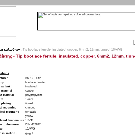
Αναζήτηση:
Εταιρία
Λογαριασμός
Καλάθι
Επικοινωνία
τα καλωδίων
: Tip bootlace ferrule, insulated, copper, 6mm2, 12mm, tinned, 10AWG
έκτης - Tip bootlace ferrule, insulated, copper, 6mm2, 12mm, ti
cations
cturer
BM GROUP
 tip
bootlace ferrule
 variant
insulated
 material
copper
or material
polypropylene
gth
12mm
 plating
tinned
cal mounting
crimped
ical mounting
for cable
yellow
bient temperature
105°C
m to the norm
DIN 46228/4
ze
10AWG
2
oss section
6mm