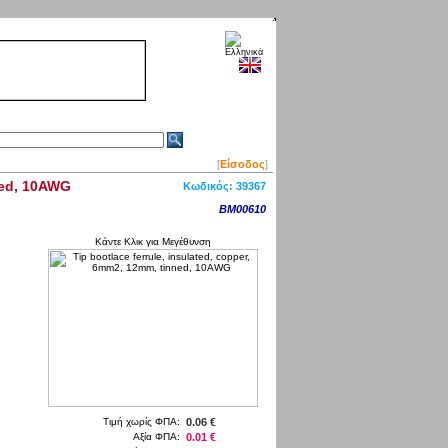
[
Είσοδος
]
nned, 10AWG
Κωδικός:
39367
BM00610
Κάντε Κλικ για Μεγέθυνση
Τιμή χωρίς ΦΠΑ:
0.06 €
Αξία ΦΠΑ:
0.01 €