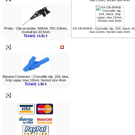
max.15mm, Socket size 4mm
Probe - Clip-on probe, 500mA, 70V, 0.8mm,
AX-CR-4PM-B - Crocodile clip, 15A, black, G
Overall len 43.5mm
max.12mm, Socket size 4mm
Τελική:
13.91 €
Νεο
Banana Connector - Crocodile clip, 15A, blue,
Grip capac max.12mm, Socket size 4mm
Τελική:
1.95 €
Πληρωμες