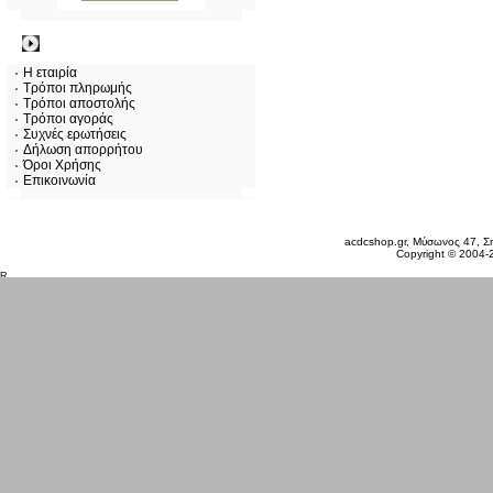
Πληροφορίες
Η εταιρία
Τρόποι πληρωμής
Τρόποι αποστολής
Τρόποι αγοράς
Συχνές ερωτήσεις
Δήλωση απορρήτου
Όροι Χρήσης
Επικοινωνία
Πέμπτη 06 Αυγ, 2026
acdcshop.gr, Μύσωνος 47, Ση
Copyright © 2004-