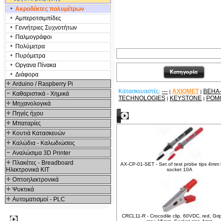
Ακροδέκτες πολυμέτρων
Αμπεροτσιμπίδες
Γενvήτριες Συχνοτήτων
Παλμογράφοι
Πολύμετρα
Πυρόμετρα
Οργανα Πίνακα
Διάφορα
Arduino / Raspberry Pi
Κατασκευαστές
---
AXIOMET
BEHA
:
|
|
Καθαριστικά - Χημικά
TECHNOLOGIES
KEYSTONE
POM
|
|
Μηχανολογικά
Πηγές ήχου
Σχετικά Προϊόντα
Μπαταρίες
Κουτιά Κατασκευών
Καλώδια - Καλωδιώσεις
Αναλώσιμα 3D Printer
Πλακέτες - Breadboard
AX-CP-01-SET - Set of test probe tips 4m
Ηλεκτρονικά ΚΙΤ
socket 10A
Οπτοηλεκτρονικά
Ψυκτικά
Αυτοματισμοί - PLC
CRCL11-R - Crocodile clip, 60VDC, red, Gri
Δημοφιλή