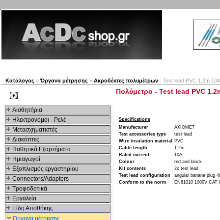
Νέα προϊόντα
Πλοηγός
Εταιρία
Λογαριασμός
Κατάλογος
»
Όργανα μέτρησης
»
Ακροδέκτες πολυμέτρων
: Test lead PVC 1.2m 10A 
Πολύμετρο - Test lead PVC 1.2m
Kατηγοριες
Αισθητήρια
Ηλεκτρονόμοι - Ρελέ
Specifications
Manufacturer
AXIOMET
Μετασχηματιστές
Test accessories type
test lead
Διακόπτες
Wire insulation material
PVC
Cable length
1.2m
Παθητικά Εξαρτήματα
Rated current
10A
Hμιαγωγοί
Colour
red and black
Εξοπλισμός εργαστηρίου
Kit contents
2x test lead
Test lead configuration
angular banana plug 
Connectors/Adapters
Conform to the norm
EN61010 1000V CAT I
Τροφοδοτικά
Εργαλεία
Είδη Αποθήκης
Όργανα μέτρησης