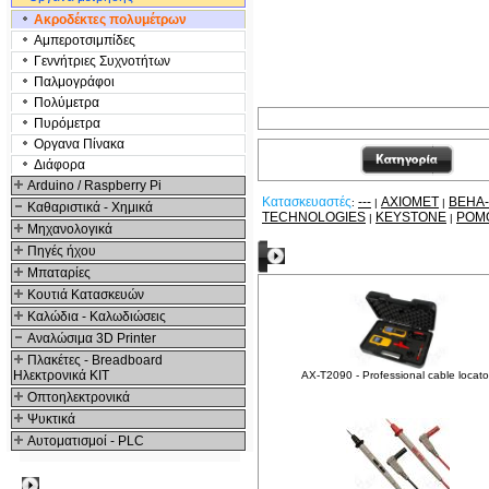
Ακροδέκτες πολυμέτρων
Αμπεροτσιμπίδες
Γενvήτριες Συχνοτήτων
Παλμογράφοι
Πολύμετρα
Πυρόμετρα
Οργανα Πίνακα
Διάφορα
Arduino / Raspberry Pi
Κατασκευαστές
---
AXIOMET
BEHA
:
|
|
Καθαριστικά - Χημικά
TECHNOLOGIES
KEYSTONE
POM
|
|
Μηχανολογικά
Πηγές ήχου
Δείτε ακόμα
Μπαταρίες
Κουτιά Κατασκευών
Καλώδια - Καλωδιώσεις
Αναλώσιμα 3D Printer
Πλακέτες - Breadboard
Ηλεκτρονικά ΚΙΤ
AX-T2090 - Professional cable locato
Οπτοηλεκτρονικά
Ψυκτικά
Αυτοματισμοί - PLC
Δημοφιλή