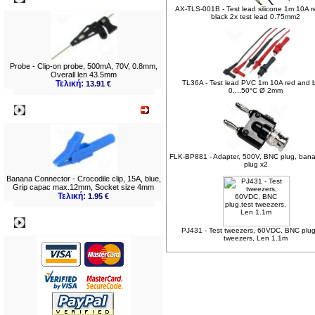
AX-TLS-001B - Test lead silicone 1m 10A 
black 2x test lead 0.75mm2
Probe - Clip-on probe, 500mA, 70V, 0.8mm,
Overall len 43.5mm
Τελική:
TL36A - Test lead PVC 1m 10A red and 
13.91 €
0....50°C Ø 2mm
Νεο
FLK-BP881 - Adapter, 500V, BNC plug, ba
plug x2
Banana Connector - Crocodile clip, 15A, blue,
Grip capac max.12mm, Socket size 4mm
Τελική:
1.95 €
Πληρωμες
PJ431 - Test tweezers, 60VDC, BNC plug
tweezers, Len 1.1m