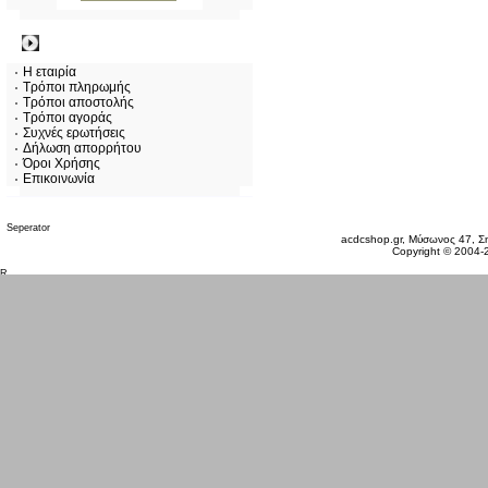
Πληροφορίες
Η εταιρία
Τρόποι πληρωμής
Τρόποι αποστολής
Τρόποι αγοράς
Συχνές ερωτήσεις
Δήλωση απορρήτου
Όροι Χρήσης
Επικοινωνία
Σάββατο 08 Αυγ, 2026
acdcshop.gr, Μύσωνος 47, Ση
Copyright © 2004-