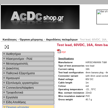
Νέα προϊόντα
Πλοηγός
Εταιρία
Λογαριασμός
Κατάλογος
»
Όργανα μέτρησης
»
Ακροδέκτες πολυμέτρων
: Test lead, 60VDC, 16A
Test lead, 60VDC, 16A, 4mm b
Kατηγοριες
PDF
Αισθητήρια
Ηλεκτρονόμοι - Ρελέ
Specifications
Manufacturer
HIRSCHMANN T&M
Μετασχηματιστές
Type of test accessories
test lead
Διακόπτες
Current rating
16A
Test lead configuration
4mm banana plug - 4
Παθητικά Εξαρτήματα
Connector variant
with 4mm axial socke
Hμιαγωγοί
Rated voltage
60V DC
Εξοπλισμός εργαστηρίου
Cable length
1m
Colour
red
Connectors/Adapters
Operating temperature
-15...70°C
Τροφοδοτικά
Max. contact resistance:
22mΩ
Wire insulation material
PVC
Εργαλεία
Gross weight
40.7 g
Είδη Αποθήκης
Όργανα μέτρησης