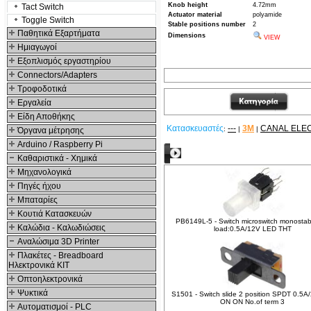
Knob height
4.72mm
Tact Switch
Actuator material
polyamide
Toggle Switch
Stable positions number
2
Παθητικά Εξαρτήματα
Dimensions
VIEW
Hμιαγωγοί
Εξοπλισμός εργαστηρίου
Connectors/Adapters
Τροφοδοτικά
Εργαλεία
Είδη Αποθήκης
Κατασκευαστές
---
3M
CANAL ELE
:
|
|
Όργανα μέτρησης
Arduino / Raspberry Pi
Δείτε ακόμα
Καθαριστικά - Χημικά
Μηχανολογικά
Πηγές ήχου
Μπαταρίες
Κουτιά Κατασκευών
PB6149L-5 - Switch microswitch monosta
Καλώδια - Καλωδιώσεις
load:0.5A/12V LED THT
Αναλώσιμα 3D Printer
Πλακέτες - Breadboard
Ηλεκτρονικά ΚΙΤ
Οπτοηλεκτρονικά
Ψυκτικά
S1501 - Switch slide 2 position SPDT 0.5
ON ON No.of term 3
Αυτοματισμοί - PLC