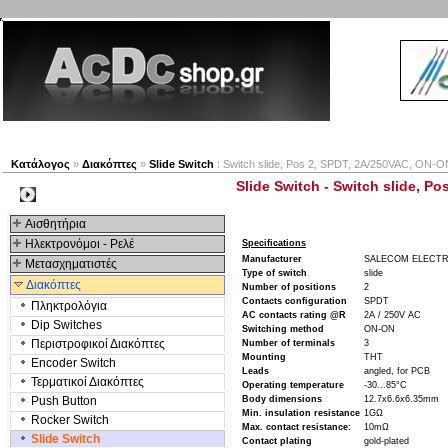
Νέα προϊόντα
Πλοηγός
Εταιρία
Λογαριασμός
Κατάλογος
»
Διακόπτες
»
Slide Switch
: Switch slide, Pos 2, SPDT, 2A/250VAC, ON-O
Slide Switch - Switch slide, P
Kατηγοριες
Αισθητήρια
Ηλεκτρονόμοι - Ρελέ
Specifications
Manufacturer
SALECOM ELECT
Μετασχηματιστές
Type of switch
slide
Διακόπτες
Number of positions
2
Contacts configuration
SPDT
Πληκτρολόγια
AC contacts rating @R
2A / 250V AC
Dip Switches
Switching method
ON-ON
Περιστροφικοί Διακόπτες
Number of terminals
3
Mounting
THT
Encoder Switch
Leads
angled, for PCB
Τερματικοί Διακόπτες
Operating temperature
-30...85°C
Push Button
Body dimensions
12.7x6.6x6.35mm
Min. insulation resistance
1GΩ
Rocker Switch
Max. contact resistance:
10mΩ
Slide Switch
Contact plating
gold-plated