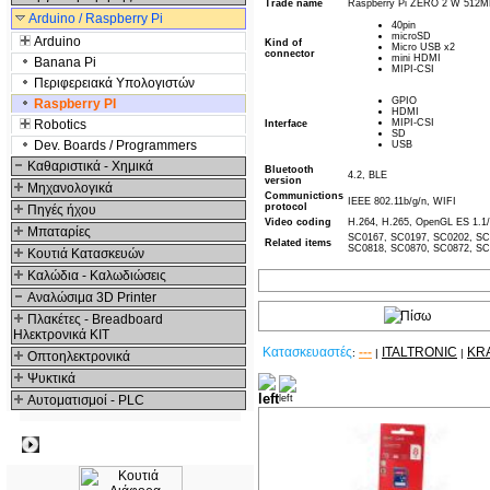
Trade name
Raspberry Pi ZERO 2 W 512
Arduino / Raspberry Pi
40pin
microSD
Arduino
Kind of
Micro USB x2
connector
mini HDMI
Banana Pi
MIPI-CSI
Περιφερειακά Υπολογιστών
GPIO
Raspberry PI
HDMI
Robotics
MIPI-CSI
Interface
SD
Dev. Boards / Programmers
USB
Καθαριστικά - Χημικά
Bluetooth
4.2, BLE
version
Μηχανολογικά
Communictions
IEEE 802.11b/g/n, WIFI
protocol
Πηγές ήχου
Video coding
H.264, H.265, OpenGL ES 1.1/
Μπαταρίες
SC0167, SC0197, SC0202, SC
Related items
SC0818, SC0870, SC0872, SC
Κουτιά Κατασκευών
Καλώδια - Καλωδιώσεις
Αναλώσιμα 3D Printer
Πλακέτες - Breadboard
Ηλεκτρονικά ΚΙΤ
Κατασκευαστές
---
ITALTRONIC
KR
:
|
|
Οπτοηλεκτρονικά
Ψυκτικά
Δείτε ακόμα
Αυτοματισμοί - PLC
Δημοφιλή