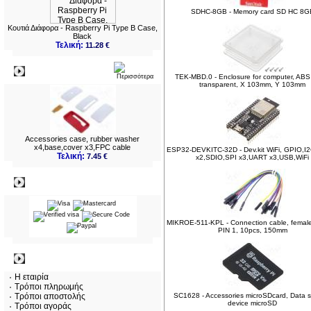
SDHC-8GB - Memory card SD HC 8G
Κουτιά Διάφορα - Raspberry Pi Type B Case,
Black
Τελική:
11.28 €
Νεο
TEK-MBD.0 - Enclosure for computer, ABS
transparent, X 103mm, Y 103mm
Accessories case, rubber washer
x4,base,cover x3,FPC cable
ESP32-DEVKITC-32D - Dev.kit WiFi, GPIO,I2
Τελική:
7.45 €
x2,SDIO,SPI x3,UART x3,USB,WiFi
Πληρωμες
MIKROE-511-KPL - Connection cable, female
PIN 1, 10pcs, 150mm
Πληροφορίες
Η εταιρία
Τρόποι πληρωμής
Τρόποι αποστολής
SC1628 - Accessories microSDcard, Data 
device microSD
Τρόποι αγοράς