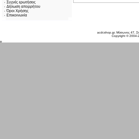
Συχνές ερωτήσεις
Δήλωση απορρήτου
Όροι Χρήσης
Επικοινωνία
Σάββατο 08 Αυγ, 2026
acdcshop.gr, Μύσωνος 47, Ση
Copyright © 2004-