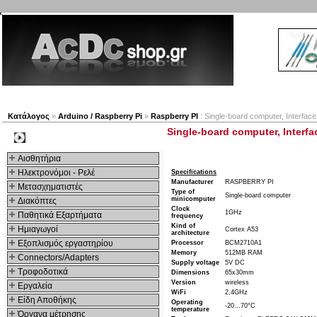
Νέα προϊόντα
Πλοηγός
Εταιρία
Λογαριασμός
Κατάλογος
»
Arduino / Raspberry Pi
»
Raspberry PI
: Single-board computer, Interf
Single-board computer, Interf
Kατηγοριες
Αισθητήρια
Ηλεκτρονόμοι - Ρελέ
Specifications
Manufacturer
RASPBERRY PI
Μετασχηματιστές
Type of
Single-board computer
minicomputer
Διακόπτες
Clock
1GHz
Παθητικά Εξαρτήματα
frequency
Kind of
Hμιαγωγοί
Cortex A53
architecture
Εξοπλισμός εργαστηρίου
Processor
BCM2710A1
Memory
512MB RAM
Connectors/Adapters
Supply voltage
5V DC
Τροφοδοτικά
Dimensions
65x30mm
Version
wireless
Εργαλεία
WiFi
2,4GHz
Είδη Αποθήκης
Operating
-20...70°C
temperature
Όργανα μέτρησης