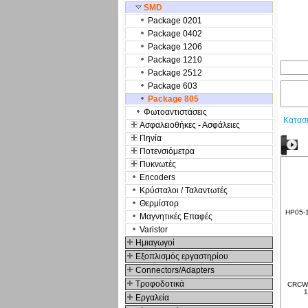
SMD
Package 0201
Package 0402
Package 1206
Package 1210
Package 2512
Package 603
Package 805
Φωτοαντιστάσεις
Κατασ
Ασφαλειοθήκες - Ασφάλειες
Πηνία
Δ
Ποτενσιόμετρα
Πυκνωτές
Encoders
Κρύσταλοι / Ταλαντωτές
Θερμίστορ
HP05-1
Μαγνητικές Επαφές
Varistor
Hμιαγωγοί
Εξοπλισμός εργαστηρίου
Connectors/Adapters
Τροφοδοτικά
CRCW1
1
Εργαλεία