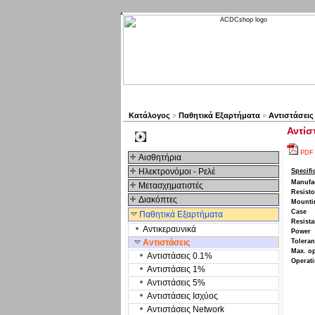
Νέα προϊόντα
Πλοηγός
Κατάλογος
»
Παθητικά Εξαρτήματα
»
Αντιστάσεις
Αντίσ
Kατηγοριες
PDF
Αισθητήρια
Ηλεκτρονόμοι - Ρελέ
Specifi
Manufa
Μετασχηματιστές
Resisto
Διακόπτες
Mounti
Case
Παθητικά Εξαρτήματα
Resist
Αντικεραυνικά
Power
Αντιστάσεις
Tolera
Max. op
Αντιστάσεις 0.1%
Operati
Αντιστάσεις 1%
Αντιστάσεις 5%
Αντιστάσεις Ισχύος
Αντιστάσεις Network