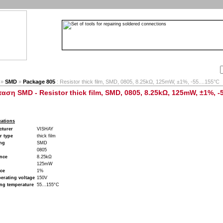
Αναζήτηση:
Εταιρία
Λογαριασμός
Καλάθι
Επικοινωνία
»
SMD
»
Package 805
: Resistor thick film, SMD, 0805, 8.25kΩ, 125mW, ±1%, -55....155°C
ταση SMD - Resistor thick film, SMD, 0805, 8.25kΩ, 125mW, ±1%, -5
cations
cturer
VISHAY
r type
thick film
ng
SMD
0805
ance
8.25kΩ
125mW
nce
1%
erating voltage
150V
ng temperature
55...155°C