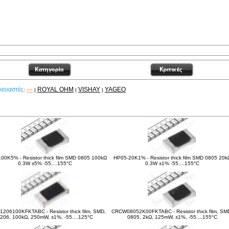
κευαστές
---
ROYAL OHM
VISHAY
YAGEO
:
|
|
|
είτε ακόμα
00K5% - Resistor thick film SMD 0805 100kΩ
HP05-20K1% - Resistor thick film SMD 0805 20k
0.3W ±5% -55....155°C
0.3W ±1% -55....155°C
206100KFKTABC - Resistor thick film, SMD,
CRCW08052K00FKTABC - Resistor thick film, SM
206, 100kΩ, 250mW, ±1%, -55....125°C
0805, 2kΩ, 125mW, ±1%, -55....155°C