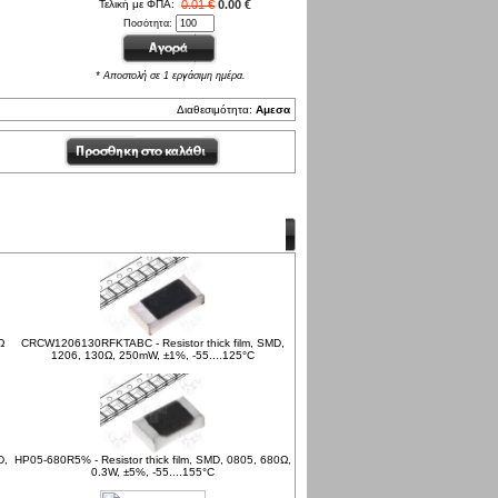
Τελική με ΦΠΑ:
0.01 €
0.00 €
Ποσότητα:
* Αποστολή σε 1 εργάσιμη ημέρα.
Διαθεσιμότητα:
Αμεσα
Ω
CRCW1206130RFKTABC - Resistor thick film, SMD,
1206, 130Ω, 250mW, ±1%, -55....125°C
D,
HP05-680R5% - Resistor thick film, SMD, 0805, 680Ω,
0.3W, ±5%, -55....155°C