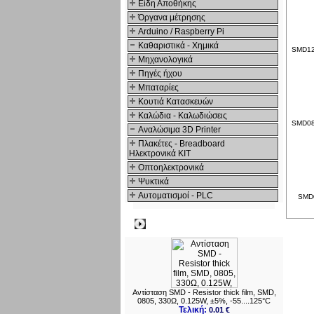
Είδη Αποθήκης
Όργανα μέτρησης
Arduino / Raspberry Pi
Καθαριστικά - Χημικά
SMD120
Μηχανολογικά
Πηγές ήχου
Μπαταρίες
Κουτιά Κατασκευών
Καλώδια - Καλωδιώσεις
SMD080
Αναλώσιμα 3D Printer
Πλακέτες - Breadboard
Ηλεκτρονικά ΚΙΤ
Οπτοηλεκτρονικά
Ψυκτικά
Αυτοματισμοί - PLC
SMD0
Δημοφιλή
Αντίσταση SMD - Resistor thick film, SMD,
0805, 330Ω, 0.125W, ±5%, -55....125°C
Τελική:
0.01 €