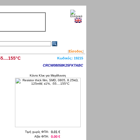
[
Είσοδος
]
5....155°C
Κωδικός:
19215
CRCW08058K25FKTABC
Κάντε Κλικ για Μεγέθυνση
Τιμή χωρίς ΦΠΑ:
0.01 €
Αξία ΦΠΑ:
0.00 €