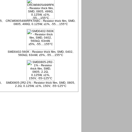
5,
CRCW0805499RFKTABC - Resistor thick film, SMD,
0805, 499Ω, 0.125W, ±1%, -55....155°C
SMD0402-560K - Resistor thick film, SMD, 0402,
560kΩ, 63mW, ±5%, -55....155°C
5,
SMD0805-2R2-1% - Resistor thick film, SMD, 0805,
2.2Ω, 0.125W, ±1%, 150V, -55÷125°C