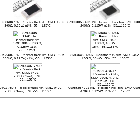
6-360R-1% - Resistor thick film, SMD, 1206,
SMD0805-240K-1% - Resistor thick film, SMD, 080
360Ω, 0.25W, ±1%, -55....125°C
240kΩ, 0.125W, ±1%, -55....125°C
5-330K-1% - Resistor thick film, SMD, 0805,
SMD0402-130K - Resistor thick film, SMD, 0402,
330kΩ, 0.125W, ±1%, -55....125°C
130kΩ, 63mW, ±5%, -55....155°C
402-750R - Resistor thick film, SMD, 0402,
0805S8F4703T5E - Resistor thick film, SMD, 080
750Ω, 63mW, ±5%, -55....155°C
470kΩ, 0.125W, ±1%, -55....125°C