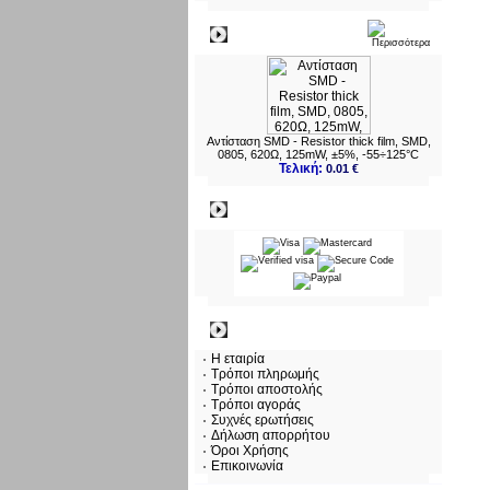
Νεο
Αντίσταση SMD - Resistor thick film, SMD,
0805, 620Ω, 125mW, ±5%, -55÷125°C
Τελική:
0.01 €
Πληρωμες
Πληροφορίες
Η εταιρία
Τρόποι πληρωμής
Τρόποι αποστολής
Τρόποι αγοράς
Συχνές ερωτήσεις
Δήλωση απορρήτου
Όροι Χρήσης
Επικοινωνία