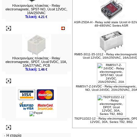
Ηλεκτρονόμος πλακέτας - Relay
electromagnetic, SPST-NO, Ucoil 12VDC,
16A/250VAC
Τελική:
4.21 €
ASR-25DA-H - Relay solid state Ucntrl 4÷3
48÷480VAC Series ASR
Νεο
RM85-3011-35-1012 - Relay electromagneti
Ucoil 12VDC, 16A/250VAC, 16A/24V
Ηλεκτρονόμος πλακέτας - Relay
electromagnetic, SPDT, Ucoil 5VDC, 10A,
10A/277VAC, PCB
Τελική:
1.46 €
Πληρωμες
RM85V7-Z-24VDC - Relay electromagnetic
NO, Ucoil 24VDC, 20A/250VAC, 20
T92P11D22-12 - Relay electromagnetic, DPD
12VDC, 30A, Series T92, 86Ω
Πληροφορίες
Η εταιρία