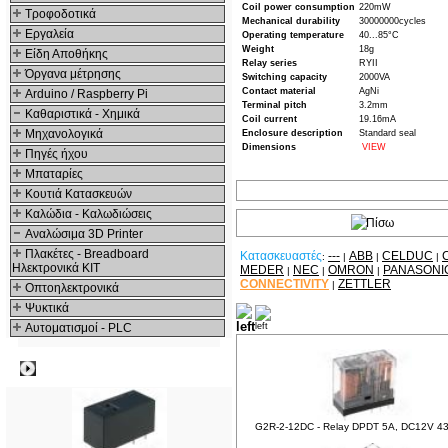
Coil power consumption
220mW
Τροφοδοτικά
Mechanical durability
30000000cycles
Εργαλεία
Operating temperature
40...85°C
Weight
18g
Είδη Αποθήκης
Relay series
RYII
Όργανα μέτρησης
Switching capacity
2000VA
Contact material
AgNi
Arduino / Raspberry Pi
Terminal pitch
3.2mm
Καθαριστικά - Χημικά
Coil current
19.16mA
Μηχανολογικά
Enclosure description
Standard seal
Dimensions
VIEW
Πηγές ήχου
Μπαταρίες
Κουτιά Κατασκευών
Καλώδια - Καλωδιώσεις
Αναλώσιμα 3D Printer
Πλακέτες - Breadboard
Κατασκευαστές
---
ABB
CELDUC
:
|
|
|
Ηλεκτρονικά ΚΙΤ
MEDER
NEC
OMRON
PANASONI
|
|
|
CONNECTIVITY
ZETTLER
|
Οπτοηλεκτρονικά
Ψυκτικά
Δείτε ακόμα
Αυτοματισμοί - PLC
Δημοφιλή
G2R-2-12DC - Relay DPDT 5A, DC12V 4