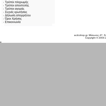
Τρόποι πληρωμής
Τρόποι αποστολής
Τρόποι αγοράς
Συχνές ερωτήσεις
Δήλωση απορρήτου
Όροι Χρήσης
Επικοινωνία
Δευτέρα 10 Αυγ, 2026
acdcshop.gr, Μύσωνος 47, Ση
Copyright © 2004-