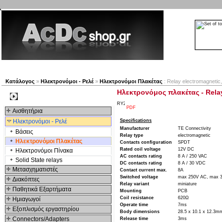
Νέα προϊόντα
Πλοηγός
Εταιρία
Λογαριασμός
Κατάλογος
»
Ηλεκτρονόμοι - Ρελέ
»
Ηλεκτρονόμοι Πλακέτας
: Relay electromagneti
Ηλεκτρονόμος πλακέτας - Rela
Kατηγοριες
PDF
Αισθητήρια
Ηλεκτρονόμοι - Ρελέ
Specifications
Manufacturer
TE Connectivity
Βάσεις
Relay type
electromagnetic
Ηλεκτρονόμοι Πλακέτας
Contacts configuration
SPDT
Rated coil voltage
12V DC
Ηλεκτρονόμοι Πίνακα
AC contacts rating
8 A / 250 VAC
Solid State relays
DC contacts rating
8 A / 30 VDC
Μετασχηματιστές
Contact current max.
8A
Switched voltage
max 250V AC, max 
Διακόπτες
Relay variant
miniature
Παθητικά Εξαρτήματα
Mounting
PCB
Coil resistance
620Ω
Hμιαγωγοί
Operate time
7ms
Εξοπλισμός εργαστηρίου
Body dimensions
28.5 x 10.1 x 12.3m
Connectors/Adapters
Release time
3ms