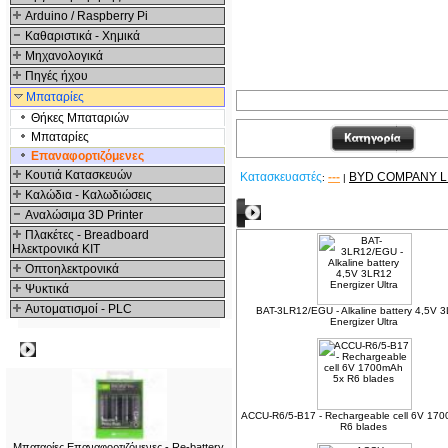
Arduino / Raspberry Pi
Καθαριστικά - Χημικά
Μηχανολογικά
Πηγές ήχου
Μπαταρίες
Θήκες Μπαταριών
Μπαταρίες
Επαναφορτιζόμενες
Κουτιά Κατασκευών
Κατασκευαστές
---
BYD COMPANY L
:
|
Καλώδια - Καλωδιώσεις
Δείτε ακόμα
Αναλώσιμα 3D Printer
Πλακέτες - Breadboard
Ηλεκτρονικά ΚΙΤ
Οπτοηλεκτρονικά
Ψυκτικά
Αυτοματισμοί - PLC
BAT-3LR12/EGU - Alkaline battery 4,5V 
Energizer Ultra
Δημοφιλή
ACCU-R6/5-B17 - Rechargeable cell 6V 17
R6 blades
Μπαταρίες Επαναφορτιζόμενες - Re-battery