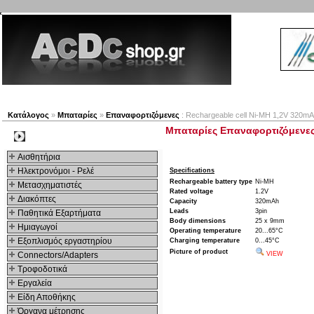
Νέα προϊόντα
Πλοηγός
Εταιρία
Λογαριασμός
Κατάλογος
»
Μπαταρίες
»
Επαναφορτιζόμενες
: Rechargeable cell Ni-MH 1,2V 320m
Μπαταρίες Επαναφορτιζόμενες 
Kατηγοριες
Αισθητήρια
Ηλεκτρονόμοι - Ρελέ
Specifications
Rechargeable battery type
Ni-MH
Μετασχηματιστές
Rated voltage
1.2V
Διακόπτες
Capacity
320mAh
Leads
3pin
Παθητικά Εξαρτήματα
Body dimensions
25 x 9mm
Hμιαγωγοί
Operating temperature
20...65°C
Εξοπλισμός εργαστηρίου
Charging temperature
0...45°C
Picture of product
Connectors/Adapters
VIEW
Τροφοδοτικά
Εργαλεία
Είδη Αποθήκης
Όργανα μέτρησης