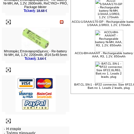
Ni-MH, AA, 1.2V, 2600mAh, ReCYKO+ PRO,
Package blister
Τελική:
18.68 €
Νεο
ACCU-1/3AAA/170-GP - Rechargeable batter
1/3AAA,1/3R03, 1.2V, 170mAh
Μπαταρίες Επαναφορτιζόμενες - Re-battery
ACCU-BH-AAA/HT - Rechargeable battery 
Ni-MH, AA, 1.2V, 2200mAh, Ø14.5x49.5mm
AAA, R3, 1.2V, 850mAh
Τελική:
3.64 €
Πληρωμες
BAT.CL.SN-1 - 6F22 connector, Size 6F22
Batt.no 1, Leads 2 leads, plug
Πληροφορίες
Η εταιρία
Τρόποι πληρωμής