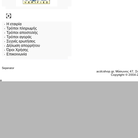
Πληροφορίες
Η εταιρία
Τρόποι πληρωμής
Τρόποι αποστολής
Τρόποι αγοράς
Συχνές ερωτήσεις
Δήλωση απορρήτου
Όροι Χρήσης
Επικοινωνία
Παρασκευή 07 Αυγ, 2026
acdcshop.gr, Μύσωνος 47, Ση
Copyright © 2004-