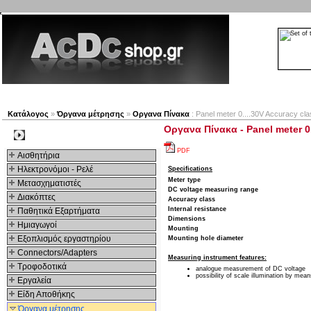
Νέα προϊόντα
Πλοηγός
Εταιρία
Λογαριασμός
Κατάλογος
»
Όργανα μέτρησης
»
Οργανα Πίνακα
: Panel meter 0....30V Accuracy cl
Οργανα Πίνακα - Panel meter 0.
Kατηγοριες
PDF
Αισθητήρια
Ηλεκτρονόμοι - Ρελέ
Specifications
Meter type
Μετασχηματιστές
DC voltage measuring range
Διακόπτες
Accuracy class
Internal resistance
Παθητικά Εξαρτήματα
Dimensions
Hμιαγωγοί
Mounting
Εξοπλισμός εργαστηρίου
Mounting hole diameter
Connectors/Adapters
Measuring instrument features:
Τροφοδοτικά
analogue measurement of DC voltage
possibility of scale illumination by mea
Εργαλεία
Είδη Αποθήκης
Όργανα μέτρησης