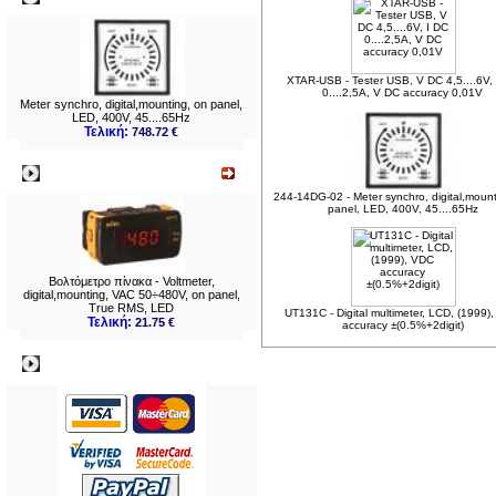
XTAR-USB - Tester USB, V DC 4,5....6V,
0....2,5A, V DC accuracy 0,01V
Meter synchro, digital,mounting, on panel,
LED, 400V, 45....65Hz
Τελική:
748.72 €
Νεο
244-14DG-02 - Meter synchro, digital,mount
panel, LED, 400V, 45....65Hz
Βολτόμετρο πίνακα - Voltmeter,
digital,mounting, VAC 50÷480V, on panel,
True RMS, LED
UT131C - Digital multimeter, LCD, (1999)
Τελική:
21.75 €
accuracy ±(0.5%+2digit)
Πληρωμες