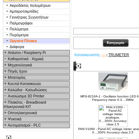
Ακροδέκτες πολυμέτρων
Αμπεροτσιμπίδες
Γενvήτριες Συχνοτήτων
Παλμογράφοι
Πολύμετρα
Πυρόμετρα
Οργανα Πίνακα
Διάφορα
Arduino / Raspberry Pi
Κατασκευαστές
---
TRUMETER
:
|
Καθαριστικά - Χημικά
Μηχανολογικά
Δείτε ακόμα
Πηγές ήχου
Μπαταρίες
Κουτιά Κατασκευών
Καλώδια - Καλωδιώσεις
Αναλώσιμα 3D Printer
MFG-8216A-1 - Oscillator function LED 6 
Frequency meter 0.3....3MHz
Πλακέτες - Breadboard
Ηλεκτρονικά ΚΙΤ
Οπτοηλεκτρονικά
Ψυκτικά
Αυτοματισμοί - PLC
PAN.V1060 - Panel AC voltage meter, ana
0....300V, Accuracy class 2,5
Δημοφιλή