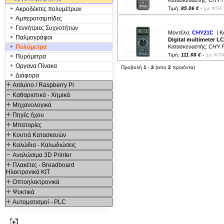
Κατασκευαστής:
CHY 
Ακροδέκτες πολυμέτρων
Τιμή:
85.06 €
-
(με ΦΠΑ:
Αμπεροτσιμπίδες
Γενvήτριες Συχνοτήτων
Μοντέλο:
CHY21C
| Κ
Παλμογράφοι
Digital multimeter LCD
Πολύμετρα
Κατασκευαστής:
CHY 
Τιμή:
111.68 €
-
(με ΦΠΑ
Πυρόμετρα
Οργανα Πίνακα
Προβολή
1
-
2
(απο
2
προιόντα)
Διάφορα
Arduino / Raspberry Pi
Καθαριστικά - Χημικά
Μηχανολογικά
Πηγές ήχου
Μπαταρίες
Κουτιά Κατασκευών
Καλώδια - Καλωδιώσεις
Αναλώσιμα 3D Printer
Πλακέτες - Breadboard
Ηλεκτρονικά ΚΙΤ
Οπτοηλεκτρονικά
Ψυκτικά
Αυτοματισμοί - PLC
Δημοφιλή