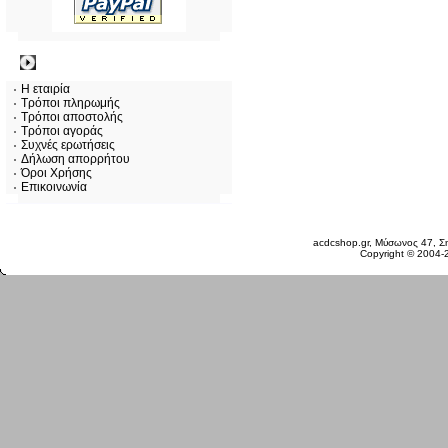
Πληροφορίες
Η εταιρία
Τρόποι πληρωμής
Τρόποι αποστολής
Τρόποι αγοράς
Συχνές ερωτήσεις
Δήλωση απορρήτου
Όροι Χρήσης
Επικοινωνία
Σάββατο 08 Αυγ, 2026
acdcshop.gr, Μύσωνος 47, Ση
Copyright © 2004-