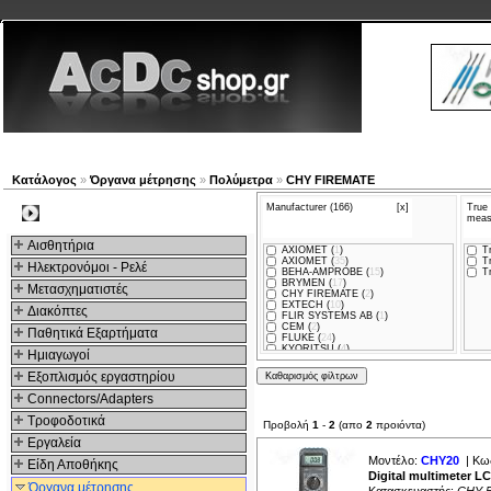
Νέα προϊόντα
Πλοηγός
Εταιρία
Λογαριασμός
Κατάλογος
»
Όργανα μέτρησης
»
Πολύμετρα
»
CHY FIREMATE
Manufacturer (166)
[x]
True 
Kατηγοριες
meas
Αισθητήρια
AXIOMET (
1
)
Tr
AXIOMET (
35
)
Tr
Ηλεκτρονόμοι - Ρελέ
BEHA-AMPROBE (
15
)
Tr
BRYMEN (
17
)
Μετασχηματιστές
CHY FIREMATE (
2
)
EXTECH (
10
)
Διακόπτες
FLIR SYSTEMS AB (
1
)
CEM (
2
)
Παθητικά Εξαρτήματα
FLUKE (
24
)
KYORITSU (
4
)
Hμιαγωγοί
KEYSIGHT TECHNOLOGIES (
12
)
UNI-T (
34
)
Εξοπλισμός εργαστηρίου
GOLDTOOL (
1
)
XTAR (
1
)
Connectors/Adapters
OWON (
1
)
PEAKTECH (
2
)
Τροφοδοτικά
Προβολή
1
-
2
(απο
2
προιόντα)
LUMEL (
1
)
MCP (
1
)
Εργαλεία
B&K PRECISION (
1
)
TREND NETWORKS (
1
)
Μοντέλο:
CHY20
| Κω
Είδη Αποθήκης
Digital multimeter LCD
Όργανα μέτρησης