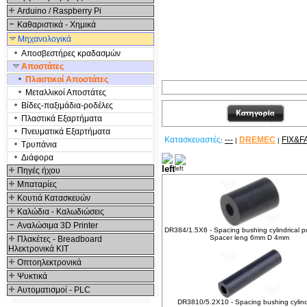
Arduino / Raspberry Pi
Καθαριστικά - Χημικά
Μηχανολογικά
Αποσβεστήρες κραδασμών
Αποστάτες
Πλαστικοί Αποστάτες
Μεταλλικοί Αποστάτες
Βίδες-παξιμάδια-ροδέλες
Πλαστικά Εξαρτήματα
Πνευματικά Εξαρτήματα
Κατασκευαστές
---
DREMEC
FIX&F
:
|
|
Τρυπάνια
Διάφορα
Δείτε ακόμα
Πηγές ήχου
Μπαταρίες
Κουτιά Κατασκευών
Καλώδια - Καλωδιώσεις
Αναλώσιμα 3D Printer
DR384/1.5X6 - Spacing bushing cylindrical 
Spacer leng 6mm D 4mm
Πλακέτες - Breadboard
Ηλεκτρονικά ΚΙΤ
Οπτοηλεκτρονικά
Ψυκτικά
Αυτοματισμοί - PLC
DR3810/5.2X10 - Spacing bushing cylind