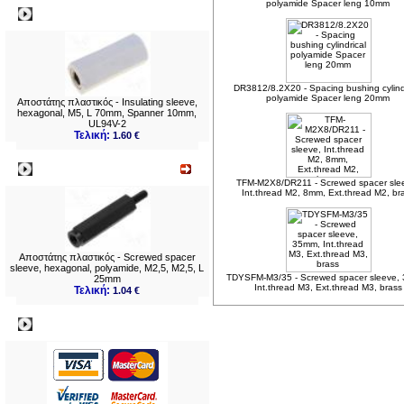
polyamide Spacer leng 10mm
Δημοφιλή
DR3812/8.2X20 - Spacing bushing cylind
polyamide Spacer leng 20mm
Αποστάτης πλαστικός - Insulating sleeve,
hexagonal, M5, L 70mm, Spanner 10mm,
UL94V-2
Τελική:
1.60 €
Νεο
TFM-M2X8/DR211 - Screwed spacer sle
Int.thread M2, 8mm, Ext.thread M2, br
Αποστάτης πλαστικός - Screwed spacer
sleeve, hexagonal, polyamide, M2,5, M2,5, L
TDYSFM-M3/35 - Screwed spacer sleeve,
25mm
Int.thread M3, Ext.thread M3, brass
Τελική:
1.04 €
Πληρωμες