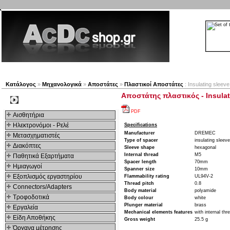
Νέα προϊόντα
Πλοηγός
Εταιρία
Λογαριασμός
Κατάλογος
»
Μηχανολογικά
»
Αποστάτες
»
Πλαστικοί Αποστάτες
: Insulating slee
Αποστάτης πλαστικός - Insula
Kατηγοριες
PDF
Αισθητήρια
Ηλεκτρονόμοι - Ρελέ
Specifications
Manufacturer
DREMEC
Μετασχηματιστές
Type of spacer
insulating sleeve
Διακόπτες
Sleeve shape
hexagonal
Internal thread
M5
Παθητικά Εξαρτήματα
Spacer length
70mm
Hμιαγωγοί
Spanner size
10mm
Εξοπλισμός εργαστηρίου
Flammability rating
UL94V-2
Thread pitch
0.8
Connectors/Adapters
Body material
polyamide
Τροφοδοτικά
Body colour
white
Plunger material
brass
Εργαλεία
Mechanical elements features
with internal th
Είδη Αποθήκης
Gross weight
25.5 g
Όργανα μέτρησης