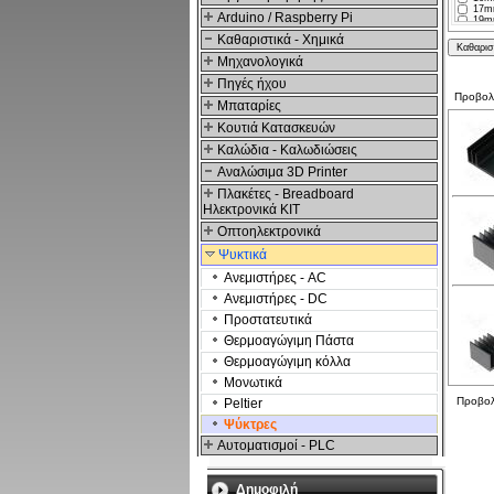
17m
Arduino / Raspberry Pi
19m
22m
Καθαριστικά - Χημικά
23.3
25m
Μηχανολογικά
25.4
29m
Πηγές ήχου
30m
Προβο
31m
Μπαταρίες
32m
34.5
Κουτιά Κατασκευών
35m
40m
Καλώδια - Καλωδιώσεις
43m
46m
Αναλώσιμα 3D Printer
50m
55m
Πλακέτες - Breadboard
65m
Ηλεκτρονικά ΚΙΤ
70m
74m
Οπτοηλεκτρονικά
75m
78m
80m
Ψυκτικά
97m
100
Ανεμιστήρες - AC
102
110
Ανεμιστήρες - DC
120
Προστατευτικά
124
126
Θερμοαγώγιμη Πάστα
150
158
Θερμοαγώγιμη κόλλα
159
165
Μονωτικά
190.
250
Προβο
Peltier
262
Ψύκτρες
Αυτοματισμοί - PLC
Δημοφιλή