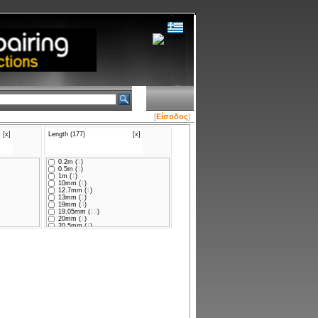
[
Είσοδος
]
[x]
Length (177)
[x]
0.2m (
1
)
0.5m (
1
)
1m (
1
)
10mm (
1
)
12.7mm (
1
)
13mm (
1
)
19mm (
4
)
19.05mm (
13
)
20mm (
1
)
20.5mm (
1
)
25mm (
8
)
25.4mm (
9
)
30mm (
6
)
33mm (
2
)
35mm (
5
)
35.6mm (
2
)
37.5mm (
7
)
38mm (
1
)
38.1mm (
6
)
40mm (
7
)
45mm (
1
)
50mm (
20
)