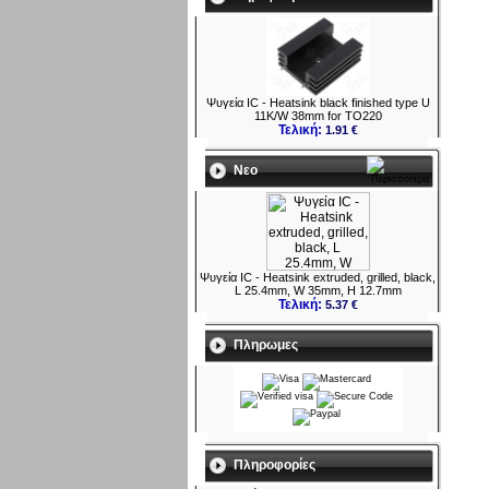
Ψυγεία IC - Heatsink black finished type U
11K/W 38mm for TO220
Τελική:
1.91 €
Νεο
Ψυγεία IC - Heatsink extruded, grilled, black,
L 25.4mm, W 35mm, H 12.7mm
Τελική:
5.37 €
Πληρωμες
Πληροφορίες