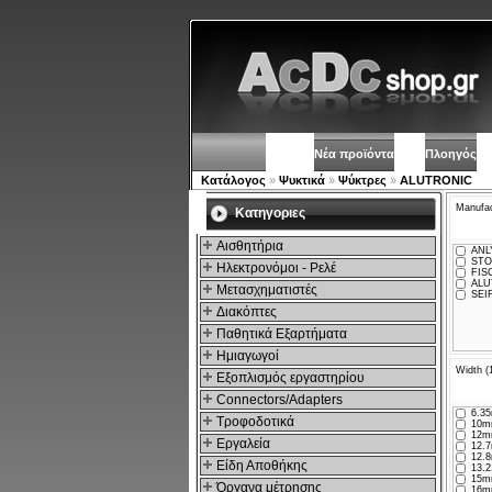
Νέα προϊόντα
Πλοηγός
Κατάλογος
»
Ψυκτικά
»
Ψύκτρες
»
ALUTRONIC
Manufac
Kατηγοριες
Αισθητήρια
ANL
STO
Ηλεκτρονόμοι - Ρελέ
FIS
ALU
Μετασχηματιστές
SEI
Διακόπτες
Παθητικά Εξαρτήματα
Hμιαγωγοί
Width (
Εξοπλισμός εργαστηρίου
Connectors/Adapters
6.35
Τροφοδοτικά
10m
12m
Εργαλεία
12.7
12.8
Είδη Αποθήκης
13.2
15m
Όργανα μέτρησης
16m