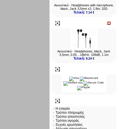
Ακουστικό - Headphones with microphone,
black, Jack 3,5mm x2, 1.8m, 32Ω
Τελική:
7.14 €
Νεο
Ακουστικό - Headphones, black, Jack
3,5mm, 0.05....18kHz, 109dB, 1.1m
Τελική:
9.24 €
Πληρωμες
Πληροφορίες
Η εταιρία
Τρόποι πληρωμής
Τρόποι αποστολής
Τρόποι αγοράς
Συχνές ερωτήσεις
Δήλωση απορρήτου