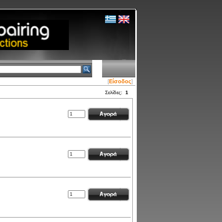
[
Είσοδος
]
Σελίδες:
1