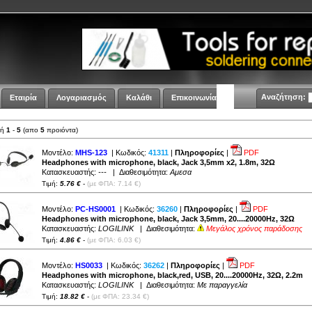
Αναζήτηση:
Εταιρία
Λογαριασμός
Καλάθι
Επικοινωνία
λή
1
-
5
(απο
5
προιόντα)
Μοντέλο:
MHS-123
| Κωδικός:
41311
|
Πληροφορίες
|
PDF
Headphones with microphone, black, Jack 3,5mm x2, 1.8m, 32Ω
Κατασκευαστής:
---
| Διαθεσιμότητα:
Αμεσα
Τιμή:
5.76 €
-
(με ΦΠΑ: 7.14 €)
Μοντέλο:
PC-HS0001
| Κωδικός:
36260
|
Πληροφορίες
|
PDF
Headphones with microphone, black, Jack 3,5mm, 20....20000Hz, 32Ω
Κατασκευαστής:
LOGILINK
| Διαθεσιμότητα:
Μεγάλος χρόνος παράδοσης
Τιμή:
4.86 €
-
(με ΦΠΑ: 6.03 €)
Μοντέλο:
HS0033
| Κωδικός:
36262
|
Πληροφορίες
|
PDF
Headphones with microphone, black,red, USB, 20....20000Hz, 32Ω, 2.2m
Κατασκευαστής:
LOGILINK
| Διαθεσιμότητα:
Με παραγγελία
Τιμή:
18.82 €
-
(με ΦΠΑ: 23.34 €)