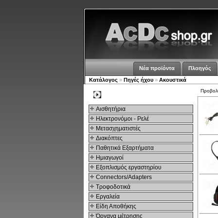
Νέα προϊόντα
Πλοηγός
Κατάλογος
»
Πηγές ήχου
»
Ακουστικά
Προβο
Kατηγοριες
Αισθητήρια
Ηλεκτρονόμοι - Ρελέ
Μετασχηματιστές
Διακόπτες
Παθητικά Εξαρτήματα
Hμιαγωγοί
Εξοπλισμός εργαστηρίου
Connectors/Adapters
Τροφοδοτικά
Εργαλεία
Είδη Αποθήκης
Όργανα μέτρησης