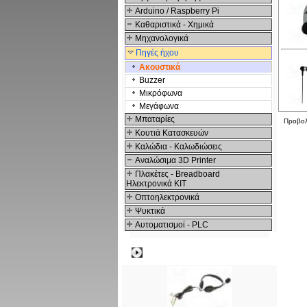
Arduino / Raspberry Pi
Καθαριστικά - Χημικά
Μηχανολογικά
Πηγές ήχου
Ακουστικά
Buzzer
Μικρόφωνα
Μεγάφωνα
Μπαταρίες
Προβο
Κουτιά Κατασκευών
Καλώδια - Καλωδιώσεις
Αναλώσιμα 3D Printer
Πλακέτες - Breadboard
Ηλεκτρονικά ΚΙΤ
Οπτοηλεκτρονικά
Ψυκτικά
Αυτοματισμοί - PLC
Δημοφιλή