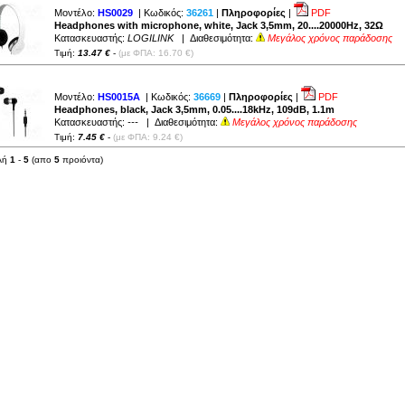
Μοντέλο:
HS0029
| Κωδικός:
36261
|
Πληροφορίες
|
PDF
Headphones with microphone, white, Jack 3,5mm, 20....20000Hz, 32Ω
Κατασκευαστής:
LOGILINK
| Διαθεσιμότητα:
Μεγάλος χρόνος παράδοσης
Τιμή:
13.47 €
-
(με ΦΠΑ: 16.70 €)
Μοντέλο:
HS0015A
| Κωδικός:
36669
|
Πληροφορίες
|
PDF
Headphones, black, Jack 3,5mm, 0.05....18kHz, 109dB, 1.1m
Κατασκευαστής:
---
| Διαθεσιμότητα:
Μεγάλος χρόνος παράδοσης
Τιμή:
7.45 €
-
(με ΦΠΑ: 9.24 €)
λή
1
-
5
(απο
5
προιόντα)