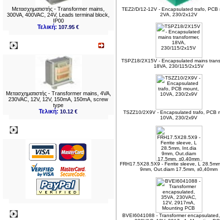
Μετασχηματιστής - Transformer mains,
TEZ2/D/12-12V - Encapsulated trafo, PCB
300VA, 400VAC, 24V, Leads terminal block,
2VA, 230/2x12V
IP00
Τελική:
107.95 €
Νεο
TSPZ18/2X15V - Encapsulated mains trans
18VA, 230/115/2x15V
Μετασχηματιστής - Transformer mains, 4VA,
230VAC, 12V, 12V, 150mA, 150mA, screw
type
Τελική:
10.12 €
TSZZ10/2X9V - Encapsulated trafo, PCB 
10VA, 230/2x9V
Πληρωμες
FRH17.5X28.5X9 - Ferrite sleeve, L 28.5mm,
9mm, Out.diam 17.5mm, ±0,40mm
Πληροφορίες
BVEI6041088 - Transformer encapsulated