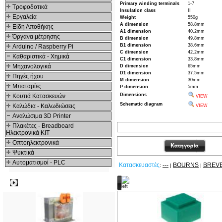
Primary winding terminals
1-7
Τροφοδοτικά
Insulation class
II
Εργαλεία
Weight
550g
A dimension
58.8mm
Είδη Αποθήκης
A1 dimension
40.2mm
Όργανα μέτρησης
B dimension
49.8mm
B1 dimension
38.6mm
Arduino / Raspberry Pi
C dimension
42.2mm
Καθαριστικά - Χημικά
C1 dimension
33.8mm
Μηχανολογικά
D dimension
65mm
D1 dimension
37.5mm
Πηγές ήχου
M dimension
30mm
Μπαταρίες
P dimension
5mm
Dimensions
Κουτιά Κατασκευών
VIEW
Schematic diagram
Καλώδια - Καλωδιώσεις
VIEW
Αναλώσιμα 3D Printer
Πλακέτες - Breadboard
Ηλεκτρονικά ΚΙΤ
Οπτοηλεκτρονικά
Ψυκτικά
Αυτοματισμοί - PLC
Κατασκευαστές
---
BOURNS
BREV
:
|
|
Δημοφιλή
Δείτε ακόμα