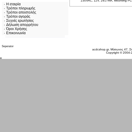
230VAC, 12V, 2917mA, Mounting P
Η εταιρία
Τρόποι πληρωμής
Τρόποι αποστολής
Τρόποι αγοράς
Συχνές ερωτήσεις
Δήλωση απορρήτου
Όροι Χρήσης
Επικοινωνία
Παρασκευή 07 Αυγ, 2026
acdcshop.gr, Μύσωνος 47, Ση
Copyright © 2004-