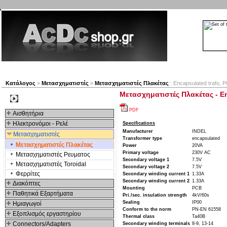
Νέα προϊόντα
Πλοηγός
Εταιρία
Λογαριασμός
Κατάλογος
»
Μετασχηματιστές
»
Μετασχηματιστές Πλακέτας
: Encapsulated trafo, 
Μετασχηματιστές Πλακέτας - En
Kατηγοριες
PDF
Αισθητήρια
Ηλεκτρονόμοι - Ρελέ
Specifications
Manufacturer
INDEL
Μετασχηματιστές
Transformer type
encapsulated
Μετασχηματιστές Πλακέτας
Power
20VA
Primary voltage
230V AC
Μετασχηματιστές Ρευματος
Secondary voltage 1
7.5V
Μετασχηματιστές Toroidal
Secondary voltage 2
7.5V
Φερρίτες
Secondary winding current 1
1.33A
Secondary winding current 2
1.33A
Διακόπτες
Mounting
PCB
Παθητικά Εξαρτήματα
Pri./sec. insulation strength
4kV/60s
Sealing
IP00
Hμιαγωγοί
Conform to the norm
PN-EN 61558
Εξοπλισμός εργαστηρίου
Thermal class
Ta40B
Connectors/Adapters
Secondary winding terminals
8-9, 13-14