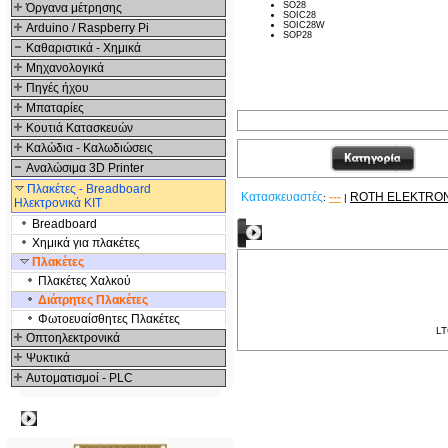
SO28
Όργανα μέτρησης
SOIC28
SOIC28W
Arduino / Raspberry Pi
SOP28
Καθαριστικά - Χημικά
Μηχανολογικά
Πηγές ήχου
Μπαταρίες
Κουτιά Κατασκευών
Καλώδια - Καλωδιώσεις
Αναλώσιμα 3D Printer
Πλακέτες - Breadboard
Κατασκευαστές
---
ROTH ELEKTRO
:
|
Ηλεκτρονικά ΚΙΤ
Breadboard
Σχετικά Προϊόντα
Χημικά για πλακέτες
Πλακέτες
Πλακέτες Χαλκού
Διάτρητες Πλακέτες
Φωτοευαίσθητες Πλακέτες
LT
Οπτοηλεκτρονικά
Ψυκτικά
Αυτοματισμοί - PLC
Δημοφιλή