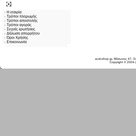
Πληροφορίες
Η εταιρία
Τρόποι πληρωμής
Τρόποι αποστολής
Τρόποι αγοράς
Συχνές ερωτήσεις
Δήλωση απορρήτου
Όροι Χρήσης
Επικοινωνία
Πέμπτη 06 Αυγ, 2026
acdcshop.gr, Μύσωνος 47, Ση
Copyright © 2004-