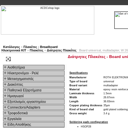
Νέα προϊόντα
Πλοηγός
Εταιρία
Λογαριασμός
Κατάλογος
»
Πλακέτες - Breadboard
Ηλεκτρονικά ΚΙΤ
»
Πλακέτες
»
Διάτρητες Πλακέτες
: Board universal, multiadapter, W
Διάτρητες Πλακέτες - Board un
Kατηγοριες
Αισθητήρια
Ηλεκτρονόμοι - Ρελέ
Specifications
Manufacturer
ROTH ELEKTRONI
Μετασχηματιστές
Type of board
universal
Διακόπτες
Board variant
multiadapter
Material
epoxy resin reinforce
Παθητικά Εξαρτήματα
Laminate thickness
1.5mm
Hμιαγωγοί
Width
26.67mm
Εξοπλισμός εργαστηρίου
Length
36.83mm
Copper plating thickness
35µm
Connectors/Adapters
Kind of board clad
gold plated solderin
Τροφοδοτικά
Gross weight
3.4 g
Εργαλεία
Soldering pads configuration
Είδη Αποθήκης
HSOP28